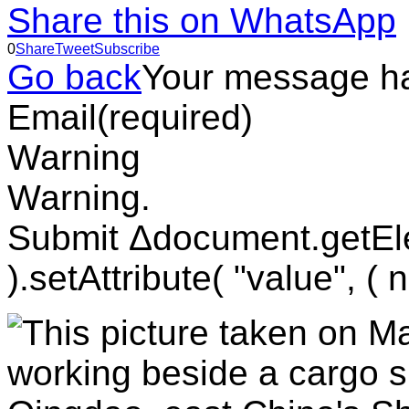
Share this on WhatsApp
0
Share
Tweet
Subscribe
Go back
Your message h
Email
(required)
Warning
Warning.
Submit Δdocument.getEl
).setAttribute( "value", ( 