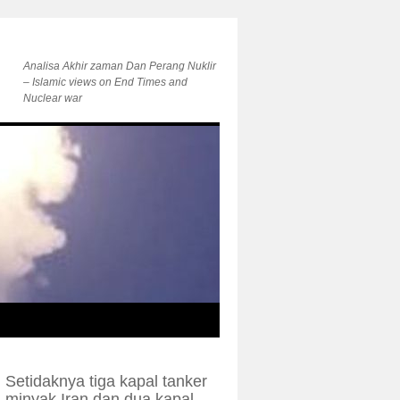
Analisa Akhir zaman Dan Perang Nuklir
– Islamic views on End Times and
Nuclear war
Setidaknya tiga kapal tanker
minyak Iran dan dua kapal