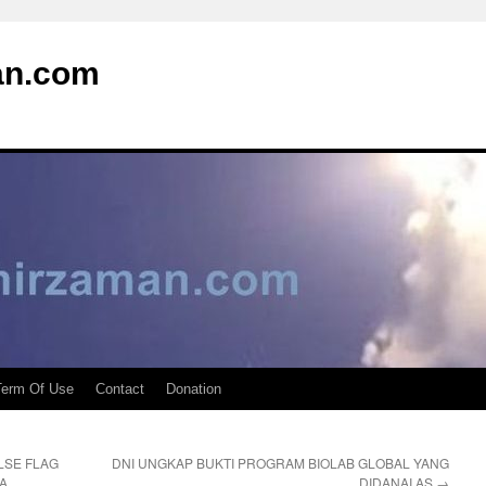
an.com
Term Of Use
Contact
Donation
LSE FLAG
DNI UNGKAP BUKTI PROGRAM BIOLAB GLOBAL YANG
A
DIDANAI AS
→