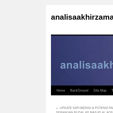
analisaakhirzam
Home
BackGround
Site Map
←
UPDATE SAPI MERAH & POTENSI FA
SERANGAN RUDAL KE MASJID AL AQS