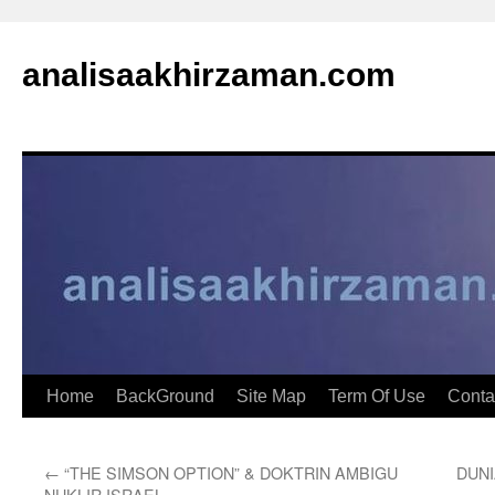
analisaakhirzaman.com
Home
BackGround
Site Map
Term Of Use
Conta
←
“THE SIMSON OPTION” & DOKTRIN AMBIGU
DUNI
NUKLIR ISRAEL