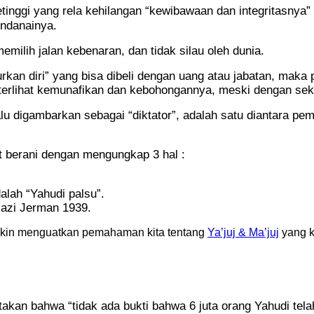
etinggi yang rela kehilangan “kewibawaan dan integritasnya”
endanainya.
milih jalan kebenaran, dan tidak silau oleh dunia.
kan diri” yang bisa dibeli dengan uang atau jabatan, maka pa
p terlihat kemunafikan dan kebohongannya, meski dengan se
lu digambarkan sebagai “diktator”, adalah satu diantara pem
 berani dengan mengungkap 3 hal :
alah “Yahudi palsu”.
azi Jerman 1939.
makin menguatkan pemahaman kita tentang
Ya’juj & Ma’juj
yang k
takan bahwa “tidak ada bukti bahwa 6 juta orang Yahudi te