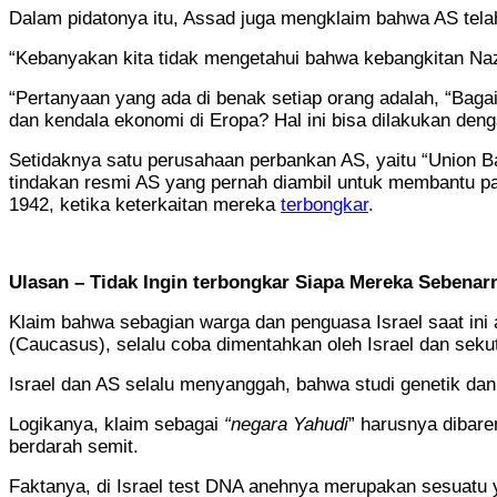
Dalam pidatonya itu, Assad juga mengklaim bahwa AS tela
“Kebanyakan kita tidak mengetahui bahwa kebangkitan Naz
“Pertanyaan yang ada di benak setiap orang adalah, “Ba
dan kendala ekonomi di Eropa? Hal ini bisa dilakukan deng
Setidaknya satu perusahaan perbankan AS, yaitu “Union Ba
tindakan resmi AS yang pernah diambil untuk membantu pa
1942, ketika keterkaitan mereka
terbongkar
.
Ulasan – Tidak Ingin terbongkar Siapa Mereka Sebenar
Klaim bahwa sebagian warga dan penguasa Israel saat ini a
(Caucasus), selalu coba dimentahkan oleh Israel dan sekut
Israel dan AS selalu menyanggah, bahwa studi genetik dan
Logikanya, klaim sebagai
“negara Yahudi
” harusnya dibar
berdarah semit.
Faktanya, di Israel test DNA anehnya merupakan sesuatu ya