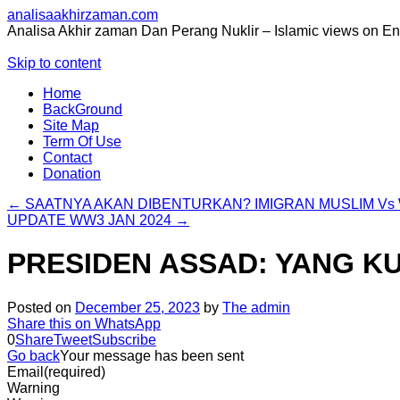
analisaakhirzaman.com
Analisa Akhir zaman Dan Perang Nuklir – Islamic views on E
Skip to content
Home
BackGround
Site Map
Term Of Use
Contact
Donation
←
SAATNYA AKAN DIBENTURKAN? IMIGRAN MUSLIM Vs
UPDATE WW3 JAN 2024
→
PRESIDEN ASSAD: YANG KU
Posted on
December 25, 2023
by
The admin
Share this on WhatsApp
0
Share
Tweet
Subscribe
Go back
Your message has been sent
Email
(required)
Warning