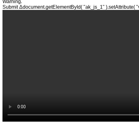
Warning.
Submit Δdocument.getElementById( "ak_js_1" ).setAttribute( "va