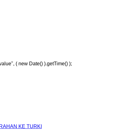
lue", ( new Date() ).getTime() );
RAHAN KE TURKI