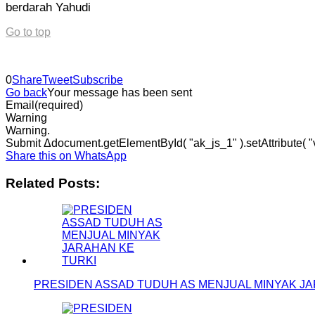
berdarah Yahudi
Go to top
0
Share
Tweet
Subscribe
Go back
Your message has been sent
Email
(required)
Warning
Warning.
Submit Δdocument.getElementById( "ak_js_1" ).setAttribute( "va
Share this on WhatsApp
Related Posts:
PRESIDEN ASSAD TUDUH AS MENJUAL MINYAK JA