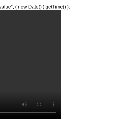
lue", ( new Date() ).getTime() );