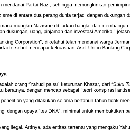
h mendanai Partai Nazi, sehingga memungkinkan pemimpinnya
isme di antara dua perang dunia terjadi dengan dukungan d
gaimana mungkin Nazisme dibiarkan bangkit dan membangun
an dukungan, uang, pinjaman dan investasi Amerika,” jelasn
nking Corporation”, diketahui telah mendanai warga Jerman 
rtai tersebut mencapai kekuasaan. Aset Union Banking Corp
nya
dalah orang “Yahudi palsu” keturunan Khazar, dari “S
uku T
u baratnya, dengan mencap sebagai “teori konspirasi antise
 penelitian yang dilakukan selama bertahun-tahun tidak men
engi dengan upaya “tes DNA”, minimal untuk membuktikan b
ng ilegal. Artinya, ada entitas tertentu yang mengaku Yahud