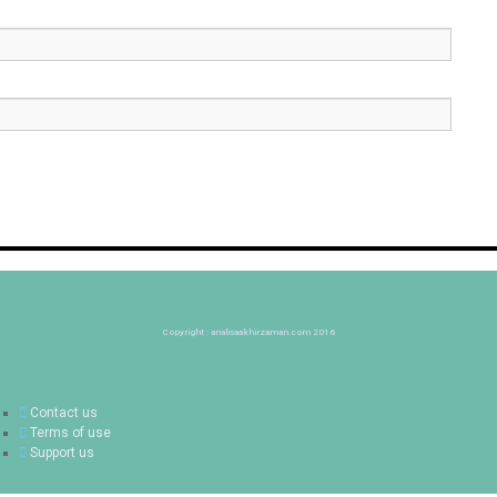
Copyright : analisaakhirzaman.com 2016
Contact us
Terms of use
Support us