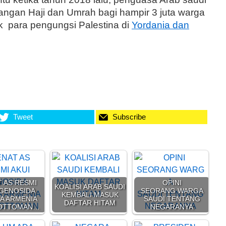
angan Haji dan Umrah bagi hampir 3 juta warga
uk para pengungsi Palestina di
Yordania dan
Tweet
Subscribe
 AS RESMI
OPINI
KOALISI ARAB SAUDI
 GENOSIDA
SEORANG WARGA
KEMBALI MASUK
A ARMENIA
SAUDI TENTANG
DAFTAR HITAM
 OTTOMAN…
NEGARANYA