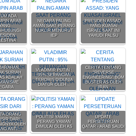
LUM ADA
MPIN ARAB
NEGARA PALING
PRESIDEN ASSAD:
YANG
AMAN SAAT PERANG
YANG KUASAI
GHUBUNGI
NUKLIR MENURUT
ISRAEL SAAT INI
ESIDEN
IEP
YAHUDI PALSU
LESTINA
JARAHAN
CERITA TENTANG
VLADIMIR PUTIN :
AK SURIAH
"REVERSE
95% SERANGAN
AS ADALAH
ENGINEERING" BOM
TERORIS DIDUNIA
MANISME
BUSTER AS OLEH
DIATUR OLEH…
EGARA
IRAN
UTA ORANG
POLITISI YAMAN :
UPDATE
SIR DARI
PERANG YAMAN
PERSETERUAN
NGNYA OLEH
DIMULAI OLEH AS
QATAR - ARAB SAUDI
ANG ANTI…