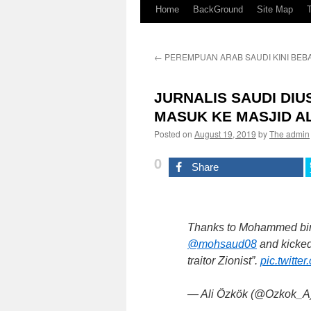
Home
BackGround
Site Map
←
PEREMPUAN ARAB SAUDI KINI BE
JURNALIS SAUDI DIU
MASUK KE MASJID A
Posted on
August 19, 2019
by
The admin
0
Share
Thanks to Mohammed bin
@mohsaud08
and kicked
traitor Zionist”.
pic.twitt
— Ali Özkök (@Ozkok_A