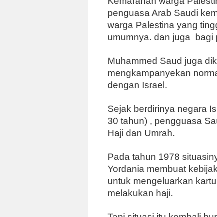
Kemarahan warga Palestina
penguasa Arab Saudi kem
warga Palestina yang ting
umumnya. dan juga bagi p
Muhammed Saud juga dike
mengkampanyekan normali
dengan Israel.
Sejak berdirinya negara 
30 tahun) , pengguasa Sau
Haji dan Umrah.
Pada tahun 1978 situasin
Yordania membuat kebija
untuk mengeluarkan kartu 
melakukan haji.
Tapi situasi itu kembali b