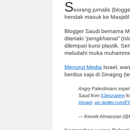
S
eorang jurnalis (blogge
hendak masuk ke Masjidil 
Blogger Saudi bernama M
diteriaki
“pengkhianat”
(Is
dilempari kursi plastik. Se
meludahi muka muhamme
Menurut Media
Israel, wa
berdoa saja di Sinagog (t
Angry Palestinians expel
Saud from
#Jerusalem
fo
#Israel
.
pic.twitter.com/
— Kevork Almassian (@