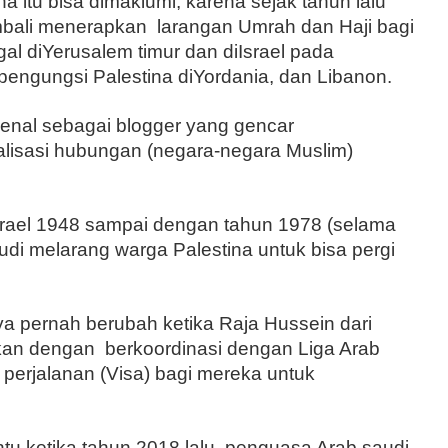
 itu bisa dimaklumi, karena sejak tahun lalu
bali menerapkan larangan Umrah dan Haji bagi
gal diYerusalem timur dan diIsrael pada
engungsi Palestina diYordania, dan Libanon.
nal sebagai blogger yang gencar
sasi hubungan (negara-negara Muslim)
Israel 1948 sampai dengan tahun 1978 (selama
di melarang warga Palestina untuk bisa pergi
ya pernah berubah ketika Raja Hussein dari
kan dengan berkoordinasi dengan Liga Arab
perjalanan (Visa) bagi mereka untuk
untu ketika tahun 2018 lalu, penguasa Arab saudi