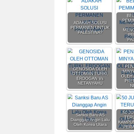
BE
PEMI
ADAKAH SOLUSI
PERMANEN UNTUK
MEN
PALESTINA?
PR
PA
PEN
GENOSIDA OLEH
MINY
OTTOMAN TURKI,
OLEH 
ERDOGAN Vs
PRE
NETANYAHU
N
50 J
Sanksi Baru AS
TERU
Dianggap Angin Lalu
KAMPU
Oleh Korea Utara
“PER