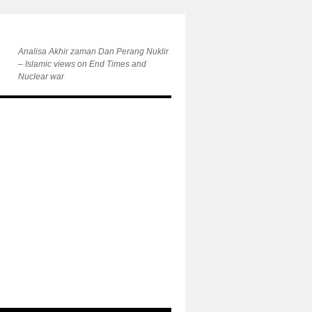
Analisa Akhir zaman Dan Perang Nuklir
– Islamic views on End Times and
Nuclear war