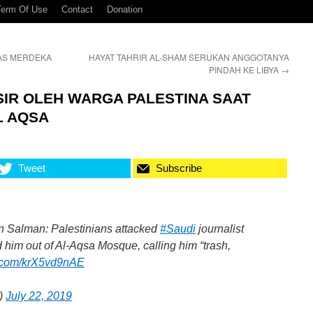
Term Of Use
Contact
Donation
BAS MERDEKA
HAYAT TAHRIR AL-SHAM SERUKAN ANGGOTANYA
PINDAH KE LIBYA
→
SIR OLEH WARGA PALESTINA SAAT
L AQSA
Tweet
Subscribe
 Salman: Palestinians attacked
#Saudi
journalist
 him out of Al-Aqsa Mosque, calling him “trash,
er.com/krX5vd9nAE
)
July 22, 2019