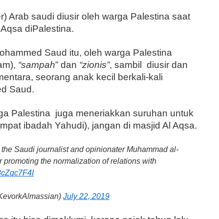
r) Arab saudi diusir oleh warga Palestina saat
Aqsa diPalestina.
ohammed Saud itu, oleh warga Palestina
lam),
“sampah
” dan
“zionis”
, sambil diusir dan
mentara, seorang anak kecil berkali-kali
d Saud.
rga Palestina juga meneriakkan suruhan untuk
empat ibadah Yahudi), jangan di masjid Al Aqsa.
 the Saudi journalist and opinionater Muhammad al-
r promoting the normalization of relations with
E8cZqc7F4I
KevorkAlmassian)
July 22, 2019