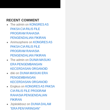
RECENT COMMENT
The admin
on
KONGRES AS
PAKSA CIA RILIS FILE
PROGRAM RAHASIA
PENGENDALIAN FIKIRAN
Animusphere
on
KONGRES AS
PAKSA CIA RILIS FILE
PROGRAM RAHASIA
PENGENDALIAN FIKIRAN
The admin
on
DUNIA MASUKI
ERA PENGEMBANGAN
KECERDASAN ORGANOID
diki
on
DUNIA MASUKI ERA
PENGEMBANGAN
KECERDASAN ORGANOID
Engkus
on
KONGRES AS PAKSA
CIA RILIS FILE PROGRAM
RAHASIA PENGENDALIAN
FIKIRAN
Jsjskskbsxz
on
DUNIA DALAM
“ERA PENYARINGAN”