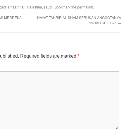
gged
jemaah haji
,
Palestina
,
saudi
. Bookmark the
permalink
.
BAS MERDEKA
HAYAT TAHRIR AL-SHAM SERUKAN ANGGOTANYA
PINDAH KE LIBYA
→
published.
Required fields are marked
*