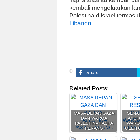
kembali mengeluarkan lar
Palestina diIsrael termas
Libanon.
0
Share
Related Posts:
MASA DEPAN GAZA
SENAT
DAN WARGA
AKUI
PALESTINA PASKA
WARG
PERANG
OLEH