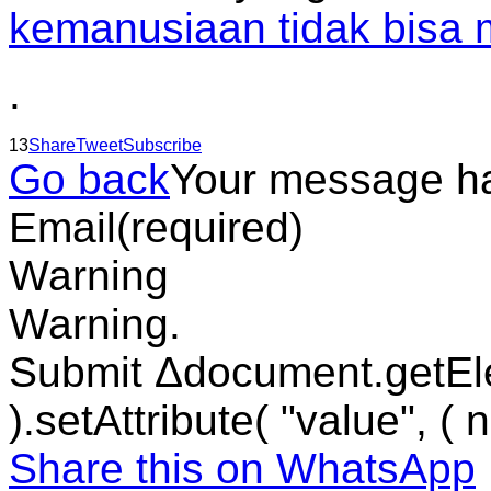
kemanusiaan tidak bisa
.
13
Share
Tweet
Subscribe
Go back
Your message h
Email
(required)
Warning
Warning.
Submit Δdocument.getEl
).setAttribute( "value", ( 
Share this on WhatsApp