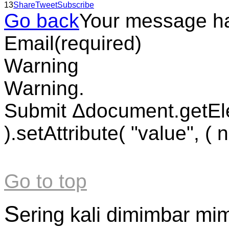
13
Share
Tweet
Subscribe
Go back
Your message h
Email
(required)
Warning
Warning.
Submit Δdocument.getEl
).setAttribute( "value", ( 
Go to top
S
ering kali dimimbar mi