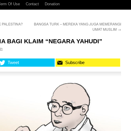
Term Of Use
Contact
Donation
 PALESTINA?
BANGSA TURK – MEREKA YANG JUGA MEMERANGI
UMAT MUSLIM
→
MA BAGI KLAIM “NEGARA YAHUDI”
in
Tweet
Subscribe