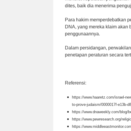
dites, baik dia menerima penguj
Para hakim memperdebatkan per
DNA, yang mereka klaim akan 
penggunaannya.
Dalam persidangan, perwakilan
penetapan peraturan secara te
Referensi:
https://www.haaretz.com/israel-news
to-prove-judaism/0000017f-e13b-d
https://www.dnaweekly.com/blog/be
https://www.pewresearch.org/religi
https://www.middleeastmonitor.com/