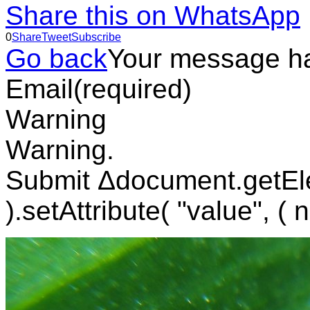
Share this on WhatsApp
0
Share
Tweet
Subscribe
Go back
Your message h
Email
(required)
Warning
Warning.
Submit Δdocument.getEl
).setAttribute( "value", ( 