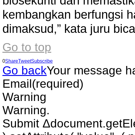
biosekuriti dan memasti
kembangkan berfungsi 
dimaksud,” kata juru bi
Go to top
0
Share
Tweet
Subscribe
Go back
Your message h
Email
(required)
Warning
Warning.
Submit Δdocument.getEl