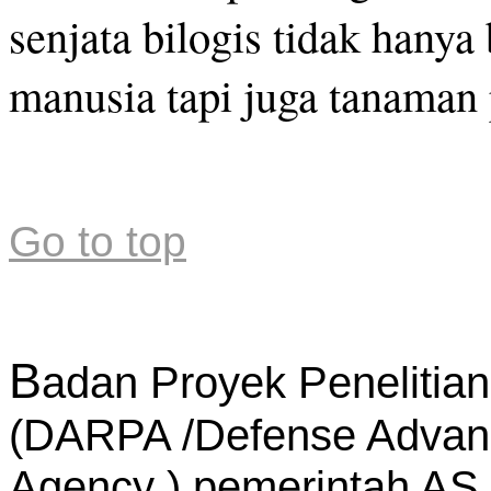
senjata bilogis tidak hany
manusia tapi juga tanama
Go to top
B
adan Proyek Penelitia
(DARPA /Defense Advanc
Agency ) pemerintah AS 