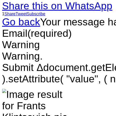
Share this on WhatsApp
1
Share
Tweet
Subscribe
Go back
Your message h
Email
(required)
Warning
Warning.
Submit Δdocument.getEl
).setAttribute( "value", ( 