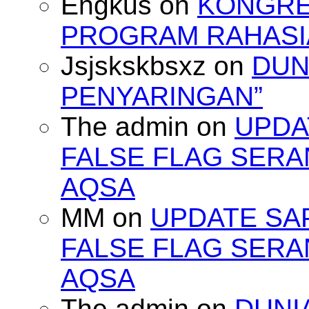
Engkus
on
KONGRES
PROGRAM RAHASIA
Jsjskskbsxz
on
DUN
PENYARINGAN”
The admin
on
UPDA
FALSE FLAG SERA
AQSA
MM
on
UPDATE SA
FALSE FLAG SERA
AQSA
The admin
on
DUNI