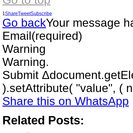
1
Share
Tweet
Subscribe
Go back
Your message h
Email
(required)
Warning
Warning.
Submit Δdocument.getEl
).setAttribute( "value", ( 
Share this on WhatsApp
Related Posts: