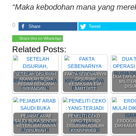
“Maka kebodohan mana yang merek
0
Share
Tweet
Share this on WhatsApp
Related Posts:
SETELAH DISURIAH,
FAKTA SEBENARNYA
DUA TAHU
AKANKAH RUSIA
DISURIAH
MILITE
REDAM RENCANA
KESAKSIAN EVA
DISU
SERANGAN…
BARTLETT
PEJABAT ARAB
PENELITI CEKO :
SAUDI BUKA SENDIRI
YANG TERJADI
ERDOGA
KETERLIBATANNYA
DISURIAH ADALAH
DIKHIANA
DISURIAH
KONSPIRASI…