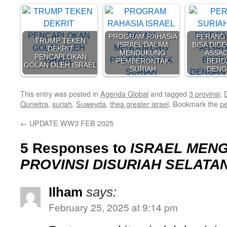
PROGRAM RAHASIA
PERANG
TRUMP TEKEN
ISRAEL DALAM
BISA DIC
DEKRIT
MENDUKUNG
ASSA
PENCAPLOKAN
PEMBERONTAK
BERD
GOLAN OLEH ISRAEL
SURIAH
DEN
This entry was posted in
Agenda Global
and tagged
3 provinsi
,
Quneitra
,
suriah
,
Suweyda
,
thea greater israel
. Bookmark the
pe
←
UPDATE WW3 FEB 2025
5 Responses to
ISRAEL MENG
PROVINSI DISURIAH SELATA
Ilham
says:
February 25, 2025 at 9:14 pm