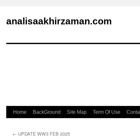
analisaakhirzaman.com
Home
BackGround
Site Map
Term Of Use
Conta
←
UPDATE WW3 FEB 2025