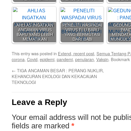
AHLI AS INGATKAN
PENELITI WASPADAI
GEDUNG 
ANCAMAN VIRUS
VIRUS FLU BARU
PAN
BARU YANG LEBIH
YANG BERMUTASI
MENDATA
MEMATIKAN
DARI BABI
MUNCUL 
This entry was posted in
Extend, recent post
,
Semua Tentang P
corona
,
Covid
,
epidemi
,
pandemi
,
penularan
,
Vaksin
. Bookmark
←
TIGA ANCAMAN BESAR : PERANG NUKLIR,
KEHANCURAN EKOLOGI DAN KEKACAUAN
TEKNOLOGI
Leave a Reply
Your email address will not be publi
fields are marked
*