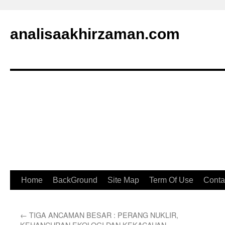
analisaakhirzaman.com
Home
BackGround
Site Map
Term Of Use
Conta
←
TIGA ANCAMAN BESAR : PERANG NUKLIR,
KEHANCURAN EKOLOGI DAN KEKACAUAN