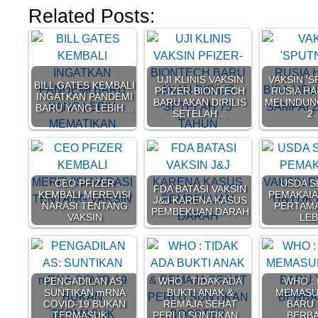
Related Posts:
UJI KLINIS VAKSIN
VAKSIN 'S
BILL GATES KEMBALI
PFIZER-BIONTECH
RUSIA HA
INGATKAN PANDEMI
BARU AKAN DIRILIS
MELINDUN
BARU YANG LEBIH…
SETELAH…
2
CEO PFIZER
USDA S
FDA BATASI VAKSIN
KEMBALI MEREVISI
PEMAKAIA
J&J KARENA KASUS
NARASI TENTANG
PERTAM
PEMBEKUAN DARAH
VAKSIN
LE
PENGADILAN AS:
WHO : TIDAK ADA
WHO :
SUNTIKAN mRNA
BUKTI ANAK &
MEMASU
COVID-19 BUKAN
REMAJA SEHAT
BARU
TERMASUK…
PERLU SUNTIKAN…
BERB