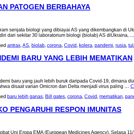
KAN PATOGEN BERBAHAYA
senjata biologi yang dibiayai AS yang dikembangkan di Ukrain
i dari sekitar 30 laboratorium biologi (biolab) AS diUkraina, 
ged
antrax
,
AS
,
biolab
,
corona
,
Covid
,
kolera
,
pandemi
,
rusia
,
tu
NDEMI BARU YANG LEBIH MEMATIKAN
ndemi baru yang jauh lebih buruk daripada Covid-19, dimana 
hwa disaat varian Omicron dan Delta menjadi virus paling …
C
ged
baru lebih ganas
,
Bill gates
,
corona
,
Covid
,
mematikan
,
pan
KO PENGARUHI RESPON IMUNITAS
at Uni Eropa EMA (European Medicines Agency), Selasa 11/1