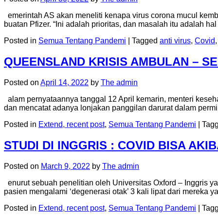
emerintah AS akan meneliti kenapa virus corona mucul kemba
buatan Pfizer. “Ini adalah prioritas, dan masalah itu adalah 
Posted in
Semua Tentang Pandemi
|
Tagged
anti virus
,
Covid
QUEENSLAND KRISIS AMBULAN – 
Posted on
April 14, 2022
by
The admin
alam pernyataannya tanggal 12 April kemarin, menteri keseh
dan mencatat adanya lonjakan panggilan darurat dalam per
Posted in
Extend, recent post
,
Semua Tentang Pandemi
|
Tag
STUDI DI INGGRIS : COVID BISA A
Posted on
March 9, 2022
by
The admin
enurut sebuah penelitian oleh Universitas Oxford – Inggris 
pasien mengalami ‘degenerasi otak’ 3 kali lipat dari mereka y
Posted in
Extend, recent post
,
Semua Tentang Pandemi
|
Tag