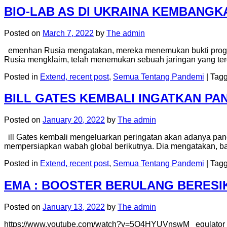
BIO-LAB AS DI UKRAINA KEMBANG
Posted on
March 7, 2022
by
The admin
emenhan Rusia mengatakan, mereka menemukan bukti program 
Rusia mengklaim, telah menemukan sebuah jaringan yang terdir
Posted in
Extend, recent post
,
Semua Tentang Pandemi
|
Tag
BILL GATES KEMBALI INGATKAN PA
Posted on
January 20, 2022
by
The admin
ill Gates kembali mengeluarkan peringatan akan adanya pa
mempersiapkan wabah global berikutnya. Dia mengatakan, ba
Posted in
Extend, recent post
,
Semua Tentang Pandemi
|
Tag
EMA : BOOSTER BERULANG BERESI
Posted on
January 13, 2022
by
The admin
https://www.youtube.com/watch?v=5O4HYUVnswM egulator ob