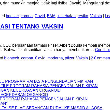
dan mungkin menjadi tidak lagi fisibel (layak). Mengulangi do
ged
booster
,
corona
,
Covid
,
EMA
,
kekebalan
,
resiko
,
Vaksin
|
Le
RASI TENTANG VAKSIN
EO perusahaan farmasi Pfizer, Albert Bourla kembali membe
an : “Bahwa 2 kali suntikan vaksin hanya memberikan …
Continu
ed
biontech
,
corona
,
Covid
,
moderna
,
pfizer
,
Vaksin
|
2 Commen
FILE PROGRAM RAHASIA PENGENDALIAN FIKIRAN
S FILE PROGRAM RAHASIA PENGENDALIAN FIKIRAN
NGAN KECERDASAN ORGANOID
 KECERDASAN ORGANOID
LE PROGRAM RAHASIA PENGENDALIAN FIKIRAN
GAN”
 FALSE FLAG SERANGAN RUDAL KE MASJID AL AQSA