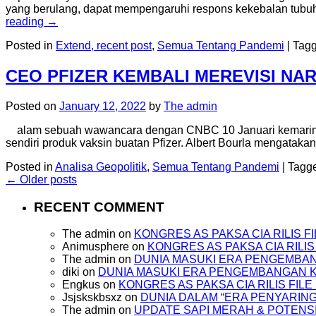
yang berulang, dapat mempengaruhi respons kekebalan tubuh, 
reading
→
Posted in
Extend, recent post
,
Semua Tentang Pandemi
|
Tag
CEO PFIZER KEMBALI MEREVISI NA
Posted on
January 12, 2022
by
The admin
alam sebuah wawancara dengan CNBC 10 Januari kemarin, C
sendiri produk vaksin buatan Pfizer. Albert Bourla mengatak
Posted in
Analisa Geopolitik
,
Semua Tentang Pandemi
|
Tagg
←
Older posts
RECENT COMMENT
The admin
on
KONGRES AS PAKSA CIA RILIS 
Animusphere
on
KONGRES AS PAKSA CIA RILI
The admin
on
DUNIA MASUKI ERA PENGEMBA
diki
on
DUNIA MASUKI ERA PENGEMBANGAN
Engkus
on
KONGRES AS PAKSA CIA RILIS FI
Jsjskskbsxz
on
DUNIA DALAM “ERA PENYARIN
The admin
on
UPDATE SAPI MERAH & POTENSI