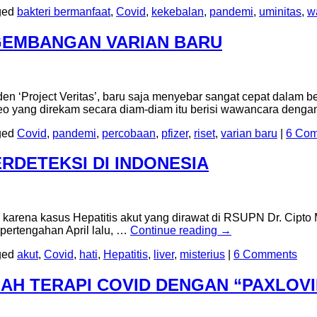
ged
bakteri bermanfaat
,
Covid
,
kekebalan
,
pandemi
,
uminitas
,
w
NGEMBANGAN VARIAN BARU
en ‘Project Veritas’, baru saja menyebar sangat cepat dalam 
deo yang direkam secara diam-diam itu berisi wawancara deng
ged
Covid
,
pandemi
,
percobaan
,
pfizer
,
riset
,
varian baru
|
6 Co
ERDETEKSI DI INDONESIA
k karena kasus Hepatitis akut yang dirawat di RSUPN Dr. Cip
 pertengahan April lalu, …
Continue reading
→
ged
akut
,
Covid
,
hati
,
Hepatitis
,
liver
,
misterius
|
6 Comments
LAH TERAPI COVID DENGAN “PAXLOVI