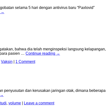
obatan selama 5 hari dengan antivirus baru “Paxlovid”
g
→
ngatakan, bahwa dia telah menginspeksi langsung kelapangan,
 para pasien …
Continue reading
→
,
Vaksin
|
1 Comment
bkan penyusutan dan kerusakan jaringan otak, dimana beberapa
→
tudi
,
volume
|
Leave a comment