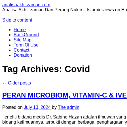
analisaakhirzaman.com
Analisa Akhir zaman Dan Perang Nuklir – Islamic views on E
Skip to content
Home
BackGround
Site Map
Term Of Use
Contact
Donation
Tag Archives:
Covid
←
Older posts
PERAN MICROBIOM, VITAMIN-C & I
Posted on
July 13, 2024
by
The admin
eneliti bidang medis Dr. Sabine Hazan adalah ilmuwan yang b
bidang keilmuannya, terbukti dengan berbagai penghargaan ya