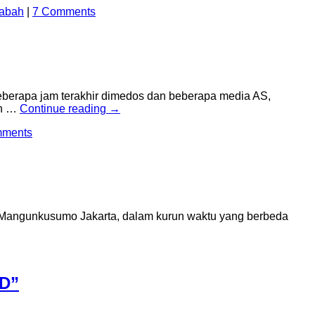
abah
|
7 Comments
beberapa jam terakhir dimedos dan beberapa media AS,
an …
Continue reading
→
mments
to Mangunkusumo Jakarta, dalam kurun waktu yang berbeda
D”