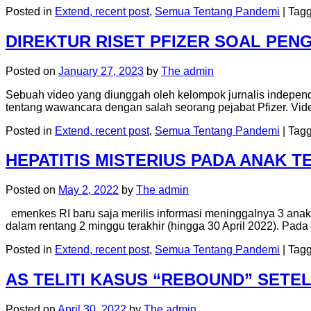
Posted in
Extend, recent post
,
Semua Tentang Pandemi
|
Tag
DIREKTUR RISET PFIZER SOAL PE
Posted on
January 27, 2023
by
The admin
Sebuah video yang diunggah oleh kelompok jurnalis independ
tentang wawancara dengan salah seorang pejabat Pfizer. Vi
Posted in
Extend, recent post
,
Semua Tentang Pandemi
|
Tag
HEPATITIS MISTERIUS PADA ANAK T
Posted on
May 2, 2022
by
The admin
emenkes RI baru saja merilis informasi meninggalnya 3 ana
dalam rentang 2 minggu terakhir (hingga 30 April 2022). Pada
Posted in
Extend, recent post
,
Semua Tentang Pandemi
|
Tag
AS TELITI KASUS “REBOUND” SETE
Posted on
April 30, 2022
by
The admin