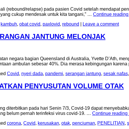
li (rebound/relapse) pada pasien Covid setelah mendapat peng
hal yang cukup mendesak untuk kita tangani,” …
Continue readin
,
kambuh
,
obat covid
,
paxlovid
,
rebound
|
Leave a comment
SERANGAN JANTUNG MELONJAK
atan negara bagian Queensland di Australia, Yvette D’Ath, me
mintaan ambulan sebesar 40%. Dia merasa kebingungan karena
ged
Covid
,
nyeri dada
,
pandemi
,
serangan jantung
,
sesak nafas
KIBATKAN PENYUSUTAN VOLUME OTAK
yang diterbitkan pada hari Senin 7/3, Covid-19 dapat menyeba
ang belum pernah terinfeksi virus covid-19. …
Continue reading
ged
corona
,
Covid
,
kerusakan
,
otak
,
penciuman
,
PENELITIAN
,
s