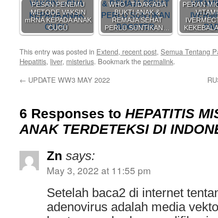
PESAN PENEMU
WHO : TIDAK ADA
PERAN MI
METODE VAKSIN
BUKTI ANAK &
VITAM
mRNA KEPADA ANAK
REMAJA SEHAT
IVERMEC
CUCU
PERLU SUNTIKAN…
KEKEBAL
This entry was posted in
Extend, recent post
,
Semua Tentang P
Hepatitis
,
liver
,
misterius
. Bookmark the
permalink
.
←
UPDATE WW3 MAY 2022
RU
6 Responses to
HEPATITIS M
ANAK TERDETEKSI DI INDON
Zn
says:
May 3, 2022 at 11:55 pm
Setelah baca2 di internet tentan
adenovirus adalah media vekto