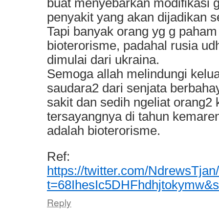
buat menyebarkan modifikasi g
penyakit yang akan dijadikan 
Tapi banyak orang yg g paham 
bioterorisme, padahal rusia u
dimulai dari ukraina.
Semoga allah melindungi kelu
saudara2 dari senjata berbahay
sakit dan sedih ngeliat orang2
tersayangnya di tahun kemaren
adalah bioterorisme.
Ref:
https://twitter.com/NdrewsTj
t=68IhesIc5DHFhdhjtokymw&
Reply