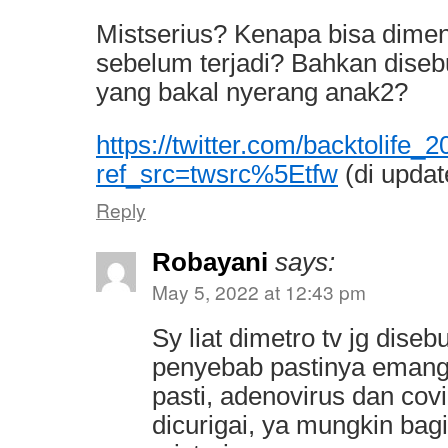
Mistserius? Kenapa bisa dimen
sebelum terjadi? Bahkan diseb
yang bakal nyerang anak2?
https://twitter.com/backtolif
ref_src=twsrc%5Etfw
(di updat
Reply
Robayani
says:
May 5, 2022 at 12:43 pm
Sy liat dimetro tv jg diseb
penyebab pastinya emang
pasti, adenovirus dan covi
dicurigai, ya mungkin bag