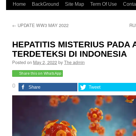
Home
BackGround
Site Map
Term Of Use
Conta
←
UPDATE WW3 MAY 2022
RU
HEPATITIS MISTERIUS PADA
TERDETEKSI DI INDONESIA
Posted on
May 2, 2022
by
The admin
Share this on WhatsApp
0
Share
Tweet