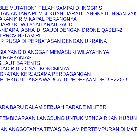
BLE MUTATION” TELAH SAMPAI DI INGGRIS
KAITAN ANTARA PEMBEKUAN DARAH LANGKA DENGAN VA
 AKAN KIRIM KAPAL PERANGNYA
BARU KEWILAYAH ARAB SAUDI
DARA ‘ABHA’ DI SAUDI DENGAN DRONE QASEF-2
 PROVINSI AM’RIB
TER RUSIA DI PERBATASAN DENGAN UKRAINA
SIA YANG DIANGGAP MEMASUKI WILAYAHNYA
ITERAPKAN AS
S LAUT BARENTS
 HADIR DI ZONA EKONOMINYA
INGKATAN KERJASAMA PERDAGANGAN
N MEREKRUT PAKSA WARGA DIPEDESAAN DEIR EZZOR
ARA BARU DALAM SEBUAH PARADE MILITER
AT PEMBICARAAN LANGSUNG UNTUK MENCAIRKAN HUBU
AN ANGGOTANYA TEWAS DALAM PERTEMPURAN DI MA’