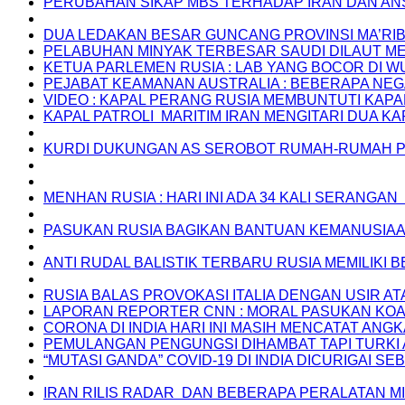
PERUBAHAN SIKAP MBS TERHADAP IRAN DAN A
DUA LEDAKAN BESAR GUNCANG PROVINSI MA’RIB
PELABUHAN MINYAK TERBESAR SAUDI DILAUT M
KETUA PARLEMEN RUSIA : LAB YANG BOCOR DI WU
PEJABAT KEAMANAN AUSTRALIA : BEBERAPA NE
VIDEO : KAPAL PERANG RUSIA MEMBUNTUTI KAPA
KAPAL PATROLI MARITIM IRAN MENGITARI DUA KA
KURDI DUKUNGAN AS SEROBOT RUMAH-RUMAH 
MENHAN RUSIA : HARI INI ADA 34 KALI SERANGAN
PASUKAN RUSIA BAGIKAN BANTUAN KEMANUSIAA
ANTI RUDAL BALISTIK TERBARU RUSIA MEMILIKI 
RUSIA BALAS PROVOKASI ITALIA DENGAN USIR ATA
LAPORAN REPORTER CNN : MORAL PASUKAN KOALI
CORONA DI INDIA HARI INI MASIH MENCATAT ANG
PEMULANGAN PENGUNGSI DIHAMBAT TAPI TURKI 
“MUTASI GANDA” COVID-19 DI INDIA DICURIGAI
IRAN RILIS RADAR DAN BEBERAPA PERALATAN M