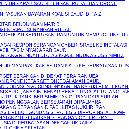
PENTING ARAB SAUDI DENGAN RUDAL DAN DRONE
PASUKAN BAYARAN KOALISI SAUDI DI TAIZ
KITAR BENDUNGAN MA’RIB
A MENDAPAT SERANGAN RUDAL
AIN DENGAN KEPUTUSAN IRAN UNTUK MEMPRODUKSI UR
AGAI RESPON SERANGAN CYBER ISRAEL KE INSTALASI
SILITAS MINYAK ARAB SAUDI
RBANG RENDAH DI ATAS KAPAL INDUK AS USS NIMITZ
NGIRIMAN PASUKAN AS DAN NATO KE PERBATASAN RUS
ARGET SERANGAN DI DEKAT PERAIRAN UEA
AN DRONE KETARGET DI KEDALAMAN SAUDI
AN “JOHNSON & JOHNSON” KARENA KASUS PEMBEKUAN
I SAUDI , ANAK INI BENAR-BENAR TINGGAL TULANG DAN
 TRUK TANKI BERISI MINYAK CURIAN DARI SURIAH
NO PENINGGALAN BERSEJARAH DI PALMYRA
LAKANG SERANGAN DIFASILLITAS NUKLIR IRAN
SIL REBUT GUNUNG STRATEGIS DIPROVINSI AL-JAWF
N “NATANZ” DISEBABKAN SERANGAN CYBER ISRAEL
RUSIA DI PERBATASAN DENGAN UKRAINA
LAUT CHINA SELATAN