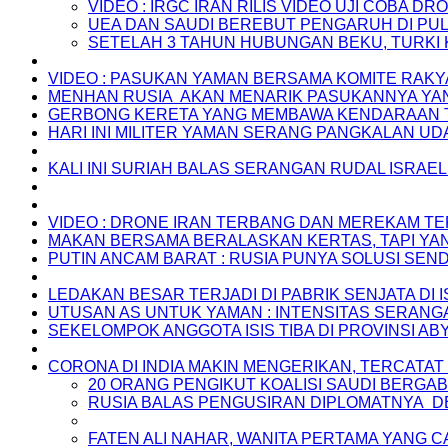
VIDEO : IRGC IRAN RILIS VIDEO UJI COBA DR
UEA DAN SAUDI BEREBUT PENGARUH DI PU
SETELAH 3 TAHUN HUBUNGAN BEKU, TURKI 
VIDEO : PASUKAN YAMAN BERSAMA KOMITE RAKYA
MENHAN RUSIA AKAN MENARIK PASUKANNYA YAN
GERBONG KERETA YANG MEMBAWA KENDARAAN TE
HARI INI MILITER YAMAN SERANG PANGKALAN UDA
KALI INI SURIAH BALAS SERANGAN RUDAL ISRA
VIDEO : DRONE IRAN TERBANG DAN MEREKAM TEP
MAKAN BERSAMA BERALASKAN KERTAS, TAPI YAN
PUTIN ANCAM BARAT : RUSIA PUNYA SOLUSI SEN
LEDAKAN BESAR TERJADI DI PABRIK SENJATA DI 
UTUSAN AS UNTUK YAMAN : INTENSITAS SERANG
SEKELOMPOK ANGGOTA ISIS TIBA DI PROVINSI AB
CORONA DI INDIA MAKIN MENGERIKAN, TERCATAT
20 ORANG PENGIKUT KOALISI SAUDI BERG
RUSIA BALAS PENGUSIRAN DIPLOMATNYA D
FATEN ALI NAHAR, WANITA PERTAMA YANG C