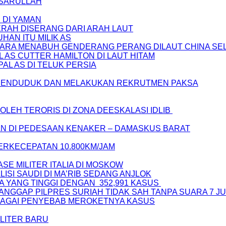
NSARULLAH
 DI YAMAN
ERAH DISERANG DARI ARAH LAUT
HAN ITU MILIK AS
GARA MENABUH GENDERANG PERANG DILAUT CHINA SE
L AS CUTTER HAMILTON DI LAUT HITAM
PAL AS DI TELUK PERSIA
PENDUDUK DAN MELAKUKAN REKRUTMEN PAKSA
 OLEH TERORIS DI ZONA DEESKALASI IDLIB
N DI PEDESAAN KENAKER – DAMASKUS BARAT
BERKECEPATAN 10.800KM/JAM
SE MILITER ITALIA DI MOSKOW
SI SAUDI DI MA’RIB SEDANG ANJLOK
KA YANG TINGGI DENGAN 352,991 KASUS
ANGGAP PILPRES SURIAH TIDAK SAH TANPA SUARA 7 J
 SEBAGAI PENYEBAB MEROKETNYA KASUS
ILITER BARU