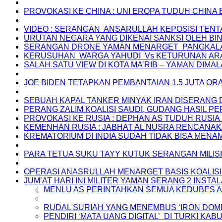
PROVOKASI KE CHINA : UNI EROPA TUDUH CHINA 
VIDEO : SERANGAN ANSARULLAH KEPOSISI TENT
URUTAN NEGARA YANG DIKENAI SANKSI OLEH BIN
SERANGAN DRONE YAMAN MENARGET PANGKALAN 
KERUSUHAN WARGA YAHUDI Vs KETURUNAN ARA
SALAH SATU VIEW DI KOTA MA’RIB – YAMAN DIMA
JOE BIDEN TETAPKAN PEMBANTAIAN 1.5 JUTA O
SEBUAH KAPAL TANKER MINYAK IRAN DISERANG 
PERANG ZALIM KOALISI SAUDI, GUDANG HASIL 
PROVOKASI KE RUSIA : DEPHAN AS TUDUH RUSI
KEMENHAN RUSIA : JABHAT AL NUSRA RENCANA
KREMATORIUM DI INDIA SUDAH TIDAK BISA MEN
PARA TETUA SUKU TAYY KUTUK SERANGAN MILIS
OPERASI ANASRULLAH MENARGET BASIS KOALISI
JUM’AT HARI INI MILITER YAMAN SERANG 2 INSTA
MENLU AS PERINTAHKAN SEMUA KEDUBES A
RUDAL SURIAH YANG MENEMBUS ‘IRON DOME
PENDIRI ‘MATA UANG DIGITAL’ DI TURKI K