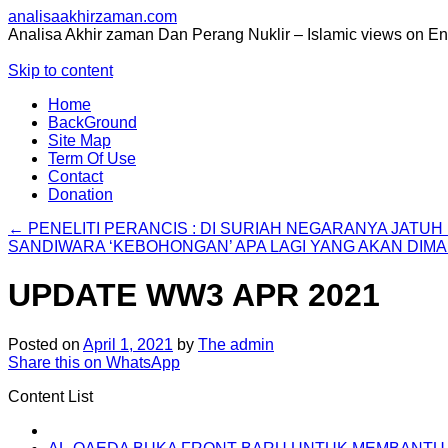
analisaakhirzaman.com
Analisa Akhir zaman Dan Perang Nuklir – Islamic views on E
Skip to content
Home
BackGround
Site Map
Term Of Use
Contact
Donation
←
PENELITI PERANCIS : DI SURIAH NEGARANYA JAT
SANDIWARA ‘KEBOHONGAN’ APA LAGI YANG AKAN DIM
UPDATE WW3 APR 2021
Posted on
April 1, 2021
by
The admin
Share this on WhatsApp
Content List