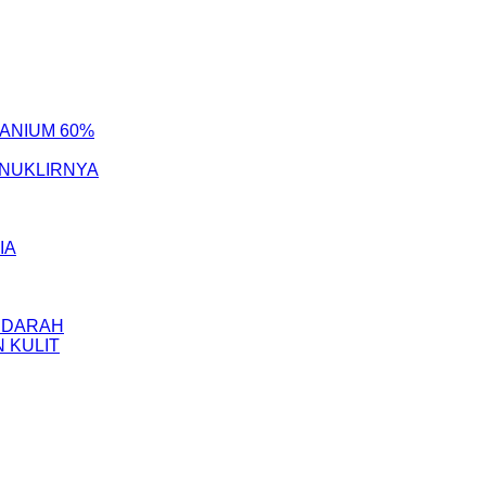
ANIUM 60%
 NUKLIRNYA
IA
 DARAH
 KULIT