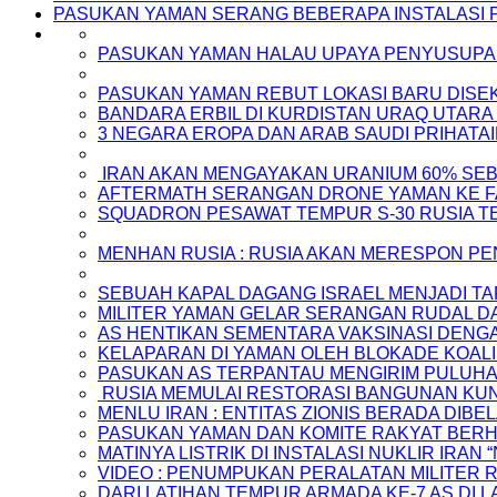
PASUKAN YAMAN SERANG BEBERAPA INSTALASI 
PASUKAN YAMAN HALAU UPAYA PENYUSUPAN 
PASUKAN YAMAN REBUT LOKASI BARU DISE
BANDARA ERBIL DI KURDISTAN URAQ UTAR
3 NEGARA EROPA DAN ARAB SAUDI PRIHAT
IRAN AKAN MENGAYAKAN URANIUM 60% SEB
AFTERMATH SERANGAN DRONE YAMAN KE FA
SQUADRON PESAWAT TEMPUR S-30 RUSIA TE
MENHAN RUSIA : RUSIA AKAN MERESPON PE
SEBUAH KAPAL DAGANG ISRAEL MENJADI T
MILITER YAMAN GELAR SERANGAN RUDAL D
AS HENTIKAN SEMENTARA VAKSINASI DENG
KELAPARAN DI YAMAN OLEH BLOKADE KOALIS
PASUKAN AS TERPANTAU MENGIRIM PULUHAN
RUSIA MEMULAI RESTORASI BANGUNAN KU
MENLU IRAN : ENTITAS ZIONIS BERADA DIBE
PASUKAN YAMAN DAN KOMITE RAKYAT BERHA
MATINYA LISTRIK DI INSTALASI NUKLIR IRA
VIDEO : PENUMPUKAN PERALATAN MILITER 
DARI LATIHAN TEMPUR ARMADA KE-7 AS DI 