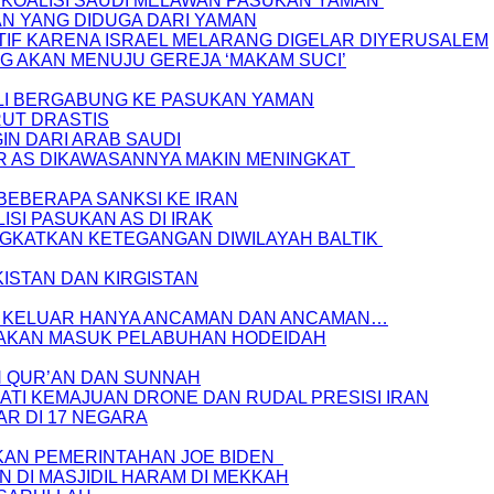
KOALISI SAUDI MELAWAN PASUKAN YAMAN
N YANG DIDUGA DARI YAMAN
TIF KARENA ISRAEL MELARANG DIGELAR DIYERUSALEM
G AKAN MENUJU GEREJA ‘MAKAM SUCI’
ALI BERGABUNG KE PASUKAN YAMAN
RUT DRASTIS
N DARI ARAB SAUDI
TER AS DIKAWASANNYA MAKIN MENINGKAT
EBERAPA SANKSI KE IRAN
SI PASUKAN AS DI IRAK
NGKATKAN KETEGANGAN DIWILAYAH BALTIK
ISTAN DAN KIRGISTAN
ANG KELUAR HANYA ANCAMAN DAN ANCAMAN…
G AKAN MASUK PELABUHAN HODEIDAH
H QUR’AN DAN SUNNAH
TI KEMAJUAN DRONE DAN RUDAL PRESISI IRAN
AR DI 17 NEGARA
AKAN PEMERINTAHAN JOE BIDEN
N DI MASJIDIL HARAM DI MEKKAH