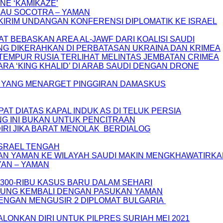
ONE ‘KAMIKAZE’
LAU SOCOTRA – YAMAN
KIRIM UNDANGAN KONFERENSI DIPLOMATIK KE ISRAEL
T BEBASKAN AREA AL-JAWF DARI KOALISI SAUDI
G DIKERAHKAN DI PERBATASAN UKRAINA DAN KRIMEA
MPUR RUSIA TERLIHAT MELINTAS JEMBATAN CRIMEA
RA ‘KING KHALID’ DI ARAB SAUDI DENGAN DRONE
EL YANG MENARGET PINGGIRAN DAMASKUS
AT DIATAS KAPAL INDUK AS DI TELUK PERSIA
G INI BUKAN UNTUK PENCITRAAN
DIRI JIKA BARAT MENOLAK BERDIALOG
ISRAEL TENGAH
AN YAMAN KE WILAYAH SAUDI MAKIN MENGKHAWATIRK
YAN – YAMAN
 300-RIBU KASUS BARU DALAM SEHARI
ABUNG KEMBALI DENGAN PASUKAN YAMAN
ENGAN MENGUSIR 2 DIPLOMAT BULGARIA
ALONKAN DIRI UNTUK PILPRES SURIAH MEI 2021