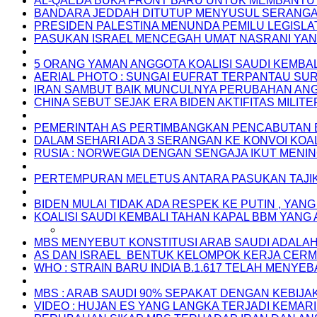
AL-QAEDA BUKA FRONT BARU UNTUK MEMBANTU 
BANDARA JEDDAH DITUTUP MENYUSUL SERANGA
PRESIDEN PALESTINA MENUNDA PEMILU LEGISLA
PASUKAN ISRAEL MENCEGAH UMAT NASRANI YAN
5 ORANG YAMAN ANGGOTA KOALISI SAUDI KEMB
AERIAL PHOTO : SUNGAI EUFRAT TERPANTAU SU
IRAN SAMBUT BAIK MUNCULNYA PERUBAHAN ANGI
CHINA SEBUT SEJAK ERA BIDEN AKTIFITAS MILI
PEMERINTAH AS PERTIMBANGKAN PENCABUTAN B
DALAM SEHARI ADA 3 SERANGAN KE KONVOI KOALI
RUSIA : NORWEGIA DENGAN SENGAJA IKUT MENI
PERTEMPURAN MELETUS ANTARA PASUKAN TAJIK
BIDEN MULAI TIDAK ADA RESPEK KE PUTIN , Y
KOALISI SAUDI KEMBALI TAHAN KAPAL BBM YAN
MBS MENYEBUT KONSTITUSI ARAB SAUDI ADALA
AS DAN ISRAEL BENTUK KELOMPOK KERJA CERMA
WHO : STRAIN BARU INDIA B.1.617 TELAH MENYEB
MBS : ARAB SAUDI 90% SEPAKAT DENGAN KEBIJ
VIDEO : HUJAN ES YANG LANGKA TERJADI KEMARI