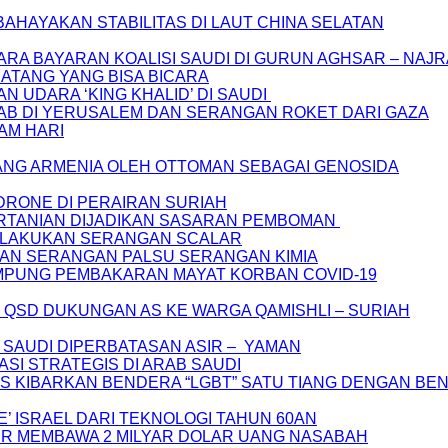
BAHAYAKAN STABILITAS DI LAUT CHINA SELATAN
ARA BAYARAN KOALISI SAUDI DI GURUN AGHSAR – NAJ
ATANG YANG BISA BICARA
UDARA ‘KING KHALID’ DI SAUDI
B DI YERUSALEM DAN SERANGAN ROKET DARI GAZA
LAM HARI
RANG ARMENIA OLEH OTTOMAN SEBAGAI GENOSIDA
DRONE DI PERAIRAN SURIAH
PERTANIAN DIJADIKAN SASARAN PEMBOMAN
A LAKUKAN SERANGAN SCALAR
KAN SERANGAN PALSU SERANGAN KIMIA
AMPUNG PEMBAKARAN MAYAT KORBAN COVID-19
I QSD DUKUNGAN AS KE WARGA QAMISHLI – SURIAH
 SAUDI DIPERBATASAN ASIR – YAMAN
LASI STRATEGIS DI ARAB SAUDI
S KIBARKAN BENDERA “LGBT” SATU TIANG DENGAN BE
’ ISRAEL DARI TEKNOLOGI TAHUN 60AN
ABUR MEMBAWA 2 MILYAR DOLAR UANG NASABAH