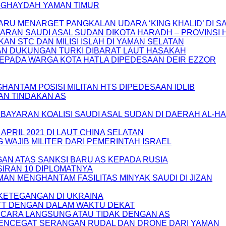
L-GHAYDAH YAMAN TIMUR
RU MENARGET PANGKALAN UDARA ‘KING KHALID’ DI S
RAN SAUDI ASAL SUDAN DIKOTA HARADH – PROVINSI 
N STC DAN MILISI ISLAH DI YAMAN SELATAN
AN DUKUNGAN TURKI DIBARAT LAUT HASAKAH
EPADA WARGA KOTA HATLA DIPEDESAAN DEIR EZZOR
HANTAM POSISI MILITAN HTS DIPEDESAAN IDLIB
SAN TINDAKAN AS
BAYARAN KOALISI SAUDI ASAL SUDAN DI DAERAH AL-H
 APRIL 2021 DI LAUT CHINA SELATAN
 WAJIB MILITER DARI PEMERINTAH ISRAEL
AN ATAS SANKSI BARU AS KEPADA RUSIA
SIRAN 10 DIPLOMATNYA
AN MENGHANTAM FASILITAS MINYAK SAUDI DI JIZAN
 KETEGANGAN DI UKRAINA
TT DENGAN DALAM WAKTU DEKAT
SECARA LANGSUNG ATAU TIDAK DENGAN AS
MENCEGAT SERANGAN RUDAL DAN DRONE DARI YAMAN