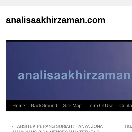
analisaakhirzaman.com
Home
BackGround
Site Map
Term Of Use
Conta
←
ARSITEK PERANG SURIAH : HANYA ZONA
TIG
AMAN YANG BISA MENCEGAH INTERVENSI