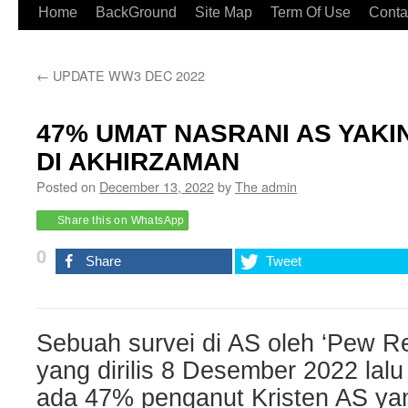
Home
BackGround
Site Map
Term Of Use
Conta
←
UPDATE WW3 DEC 2022
47% UMAT NASRANI AS YAKI
DI AKHIRZAMAN
Posted on
December 13, 2022
by
The admin
Share this on WhatsApp
0
Share
Tweet
Sebuah survei di AS oleh ‘Pew R
yang dirilis 8 Desember 2022 lal
ada 47% penganut Kristen AS ya