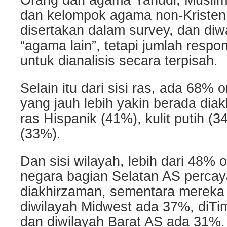
Orang dari agama Yahudi, Muslim
dan kelompok agama non-Kristen 
disertakan dalam survey, dan diwa
“agama lain”, tetapi jumlah resp
untuk dianalisis secara terpisah.
Selain itu dari sisi ras, ada 68% 
yang jauh lebih yakin berada dia
ras Hispanik (41%), kulit putih (
(33%).
Dan sisi wilayah, lebih dari 48% 
negara bagian Selatan AS percay
diakhirzaman, sementara mereka 
diwilayah Midwest ada 37%, diTi
dan diwilayah Barat AS ada 31%.