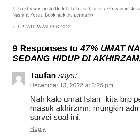
This entry was posted in
Info Lain
and tagged
akhir zaman
,
Jes
Nasrani
,
Yesus
. Bookmark the
permalink
.
←
UPDATE WW3 DEC 2022
9 Responses to
47% UMAT NA
SEDANG HIDUP DI AKHIRZA
Taufan
says:
December 13, 2022 at 6:25 pm
Nah kalo umat Islam kita brp p
masuk akhirzmn, mungkin admi
survei soal ini.
Reply