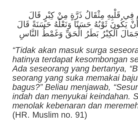
َ فِي قَلْبِهِ مِثْقَالُ ذَرَّةٍ مِنْ كِبْرٍ قَالَ
َنْ يَكُونَ ثَوْبُهُ حَسَنًا وَنَعْلُهُ حَسَنَةً قَالَ
ْجَمَالَ الْكِبْرُ بَطَرُ الْحَقِّ وَغَمْطُ النَّاسِ
“Tidak akan masuk surga seseor
hatinya terdapat kesombongan seb
Ada seseorang yang bertanya, “
seorang yang suka memakai baju
bagus?” Beliau menjawab, “Sesun
indah dan menyukai keindahan. 
menolak kebenaran dan meremehk
(HR. Muslim no. 91)