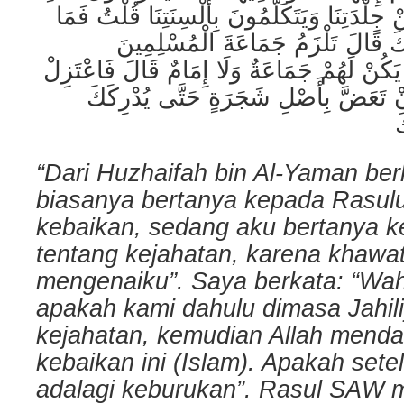
ِلْدَتِنَا وَيَتَكَلَّمُونَ بِأَلْسِنَتِنَا قُلْتُ فَمَا
ِكَ قَالَ تَلْزَمُ جَمَاعَةَ الْمُسْلِمِينَ
يَكُنْ لَهُمْ جَمَاعَةٌ وَلَا إِمَامٌ قَالَ فَاعْتَزِلْ
أَنْ تَعَضَّ بِأَصْلِ شَجَرَةٍ حَتَّى يُدْرِكَكَ
َ
“Dari Huzhaifah bin Al-Yaman ber
biasanya bertanya kepada Rasul
kebaikan, sedang aku bertanya k
tentang kejahatan, karena khawat
mengenaiku”. Saya berkata: “Wa
apakah kami dahulu dimasa Jahil
kejahatan, kemudian Allah mend
kebaikan ini (Islam). Apakah sete
adalagi keburukan”. Rasul SAW 