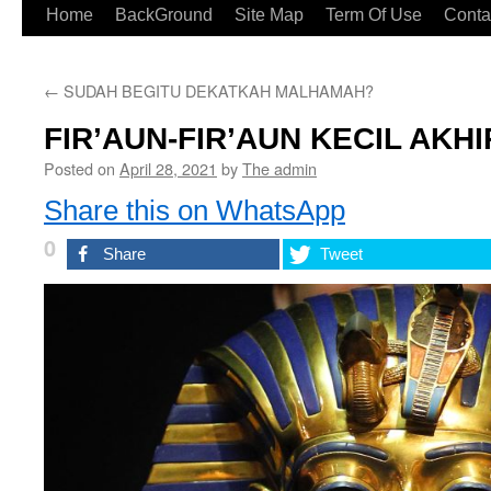
Home
BackGround
Site Map
Term Of Use
Conta
←
SUDAH BEGITU DEKATKAH MALHAMAH?
FIR’AUN-FIR’AUN KECIL AKH
Posted on
April 28, 2021
by
The admin
Share this on WhatsApp
0
Share
Tweet