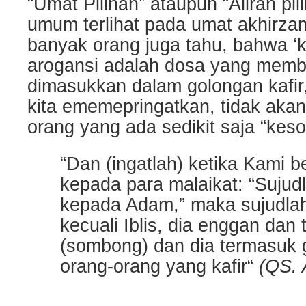
“Umat Pilihan” ataupun “Aliran pi
umum terlihat pada umat akhirz
banyak orang juga tahu, bahwa ‘
arogansi adalah dosa yang membu
dimasukkan dalam golongan kafir
kita ememepringatkan, tidak aka
orang yang ada sedikit saja “ke
“Dan (ingatlah) ketika Kami b
kepada para malaikat: “Sujudl
kepada Adam,” maka sujudla
kecuali Iblis, dia enggan dan 
(sombong) dan dia termasuk 
orang-orang yang kafir“
(QS. 