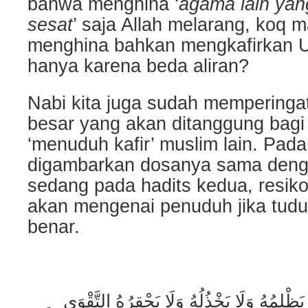
bahwa menghina ‘
agama lain yan
sesat
’ saja Allah melarang, koq 
menghina bahkan mengkafirkan U
hanya karena beda aliran?
Nabi kita juga sudah memperinga
besar yang akan ditanggung bagi
‘menuduh kafir’ muslim lain. Pad
digambarkan dosanya sama den
sedang pada hadits kedua, resiko 
akan mengenai penuduh jika tudu
benar.
ظْلِمُهُ وَلَا يَخْذُلُهُ وَلَا يَحْقِرُهُ التَّقْوَى