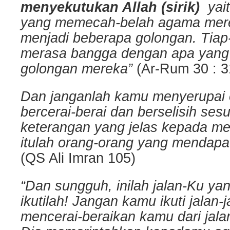
menyekutukan Allah (sirik)
yai
yang memecah-belah agama mer
menjadi beberapa golongan. Tiap
merasa bangga dengan apa yang
golongan mereka”
(Ar-Rum 30 : 3
Dan janganlah kamu menyerupai 
bercerai-berai dan berselisih se
keterangan yang jelas kepada m
itulah orang-orang yang mendapat
(QS Ali Imran 105)
“Dan sungguh, inilah jalan-Ku ya
ikutilah! Jangan kamu ikuti jalan-
mencerai-beraikan kamu dari jal