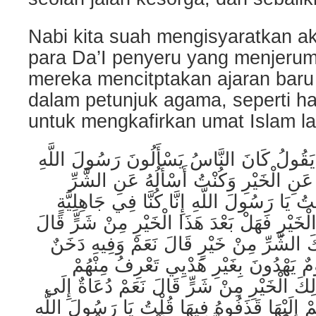
Nabi kita suah mengisyaratkan 
para Da’I penyeru yang menjeru
mereka mencitptakan ajaran baru
dalam petunjuk agama, seperti h
untuk mengkafirkan umat Islam lai
يَقُولُ كَانَ النَّاسُ يَسْأَلُونَ رَسُولَ اللَّهِ
عَنِ الْخَيْرِ وَكُنْتُ أَسْأَلُهُ عَنِ الشَّرِّ
ُ يَا رَسُولَ اللَّهِ إِنَّا كُنَّا فِي جَاهِلِيَّةٍ
 الْخَيْرِ فَهَلْ بَعْدَ هَذَا الْخَيْرِ مِنْ شَرٍّ قَالَ
كَ الشَّرِّ مِنْ خَيْرٍ قَالَ نَعَمْ وَفِيهِ دَخَنٌ
مٌ يَهْدُونَ بِغَيْرِ هَدْيِي تَعْرِفُ مِنْهُمْ
َلِكَ الْخَيْرِ مِنْ شَرٍّ قَالَ نَعَمْ دُعَاةٌ إِلَى
مْ إِلَيْهَا قَذَفُوهُ فِيهَا قُلْتُ يَا رَسُولَ اللَّهِ