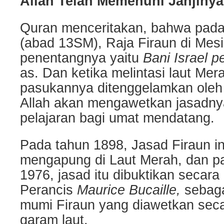
Allah Telah Memenuhi Janjinya
Quran menceritakan, bahwa pada
(abad 13SM), Raja Firaun di Mesi
penentangnya yaitu
Bani Israel 
as. Dan ketika melintasi laut Mer
pasukannya ditenggelamkan oleh A
Allah akan mengawetkan jasadny
pelajaran bagi umat mendatang.
Pada tahun 1898, Jasad Firaun i
mengapung di Laut Merah, dan pa
1976, jasad itu dibuktikan secara 
Perancis
Maurice Bucaille,
sebaga
mumi Firaun yang diawetkan seca
garam laut.