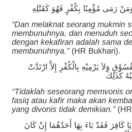
“Dan melaknat seorang mukmin 
membunuhnya, dan menuduh seo
dengan kekafiran adalah sama d
membunuhnya.”
(HR Bukhari).
ُوْقِ وَلاَ يَرْمِيْهِ بِالْكُفْرِ إِلاَّ ارْتَدَّتْ
“Tidaklah seseorang memvonis or
fasiq atau kafir maka akan kemba
yang divonis tidak demikian.”
(HR 
يَا كَافِرَ فَقَدْ بَاءَ بِهَا أَحَدُهُمَا إِنْ كَانَ