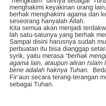
“mengklaim” dirinya sebagai ‘Tuh
menghakimi keyakinan orang lain
berhak menghakimi agama dan k
seseorang hanyalah Allah
.
ita semua akan menjadi terdakwa
K
lah satu-satunya yang berhak me
Sampai disini harusnya sudah mu
perbuatan itu bisa dianggap seta
syrik, yaitu merasa
“berhak meng
agama lain, ataupun aliran Islam l
bene adalah haknya Tuhan.
Beda
Fir’aun secara terang-terangan 
sebagai Tuhan.