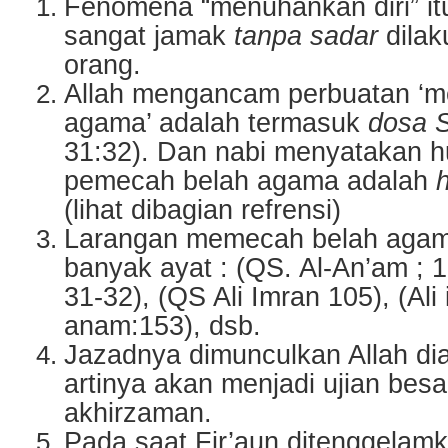
Fenomena “menuhankan diri” itu
sangat jamak
tanpa sadar
dilak
orang.
Allah mengancam perbuatan ‘
agama’ adalah termasuk
dosa S
31:32). Dan nabi menyatakan 
pemecah belah agama adalah
(lihat dibagian refrensi)
Larangan memecah belah agam
banyak ayat : (QS. Al-An’am ; 1
31-32), (QS Ali Imran 105), (Ali
anam:153), dsb.
Jazadnya dimunculkan Allah di
artinya akan menjadi ujian besa
akhirzaman.
Pada saat Fir’aun ditenggelamk