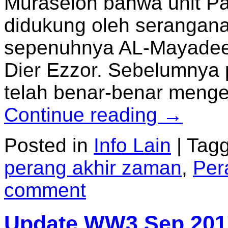
Muraselon bahwa unit Pa
didukung oleh serangan
sepenuhnya AL-Mayadeen 
Dier Ezzor. Sebelumnya 
telah benar-benar meng
Continue reading
→
Posted in
Info Lain
|
Tag
perang akhir zaman
,
Per
comment
Update WW3 Sep 201