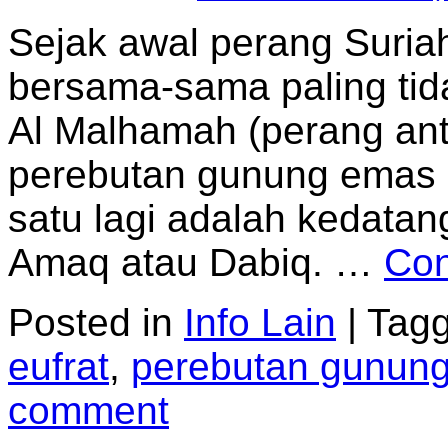
Sejak awal perang Suria
bersama-sama paling tid
Al Malhamah (perang ant
perebutan gunung emas (
satu lagi adalah kedata
Amaq atau Dabiq. …
Con
Posted in
Info Lain
|
Tag
eufrat
,
perebutan gunun
comment