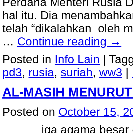
Perdana Menteri Rusia 
hal itu. Dia menambahk
telah “dikalahkan oleh m
…
Continue reading
→
Posted in
Info Lain
|
Tag
pd3
,
rusia
,
suriah
,
ww3
|
AL-MASIH MENURUT
Posted on
October 15, 2
iga agama besar duni