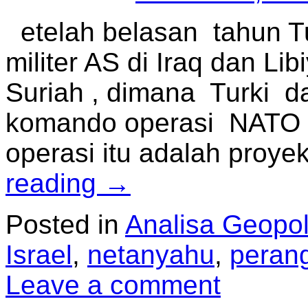
etelah belasan tahun Tur
militer AS di Iraq dan Li
Suriah , dimana Turki d
komando operasi NATO d
operasi itu adalah proye
reading
→
Posted in
Analisa Geopoli
Israel
,
netanyahu
,
peran
Leave a comment