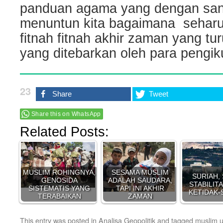
panduan agama yang dengan sang
menuntun kita bagaimana sehar
fitnah fitnah akhir zaman yang tur
yang ditebarkan oleh para pengiku
23
Share
Tweet
Share this on WhatsApp
Related Posts:
MUSLIM ROHINGNYA,
SESAMA MUSLIM
SURIAH,
GENOSIDA
ADALAH SAUDARA,
STABILIT
SISTEMATIS YANG
TAPI INI AKHIR
KETIDAK-
TERABAIKAN
ZAMAN
This entry was posted in
Analisa Geopolitik
and tagged
muslim u