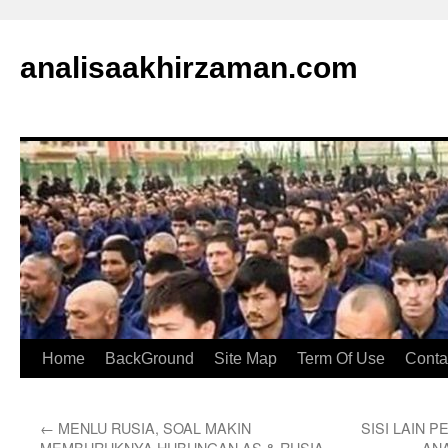
analisaakhirzaman.com
Home
BackGround
Site Map
Term Of Use
Conta
←
MENLU RUSIA, SOAL MAKIN
SISI LAIN P
MEMBURUKNYA HUBUNGAN AS & RUSIA
AN