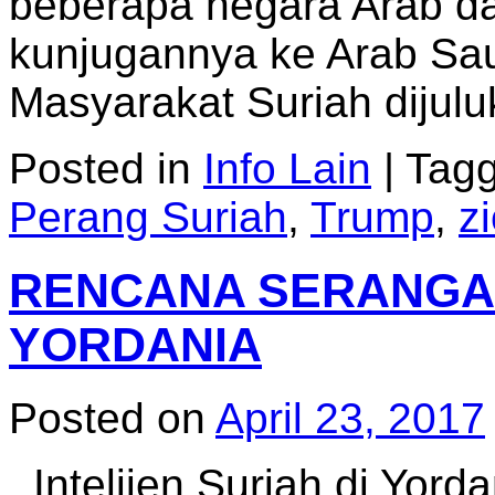
beberapa negara Arab d
kunjugannya ke Arab Sau
Masyarakat Suriah dijul
Posted in
Info Lain
|
Tag
Perang Suriah
,
Trump
,
z
RENCANA SERANGAN
YORDANIA
Posted on
April 23, 2017
Intelijen Suriah di Yor