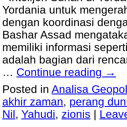
Yordania untuk mengera
dengan koordinasi deng
Bashar Assad mengataka
memiliki informasi sepert
adalah bagian dari renc
…
Continue reading
→
Posted in
Analisa Geopoli
akhir zaman
,
perang dun
Nil
,
Yahudi
,
zionis
|
Leav