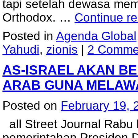
tapi setelah dewasa me
Orthodox. …
Continue r
Posted in
Agenda Global
Yahudi
,
zionis
|
2 Comme
AS-ISRAEL AKAN B
ARAB GUNA MELAW
Posted on
February 19, 
all Street Journal Rab
pemerintahan Presiden 