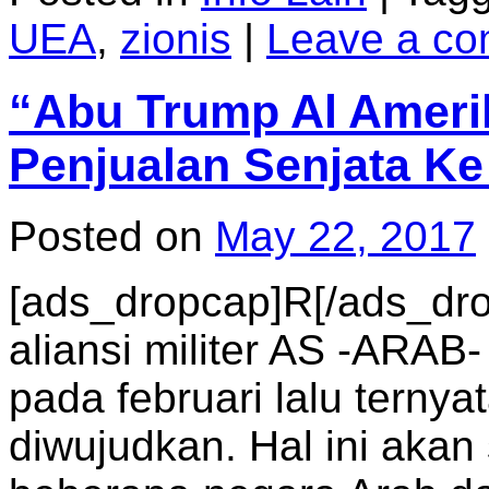
UEA
,
zionis
|
Leave a c
“Abu Trump Al Ameri
Penjualan Senjata Ke
Posted on
May 22, 2017
[ads_dropcap]R[/ads_d
aliansi militer AS -ARAB
pada februari lalu terny
diwujudkan. Hal ini akan