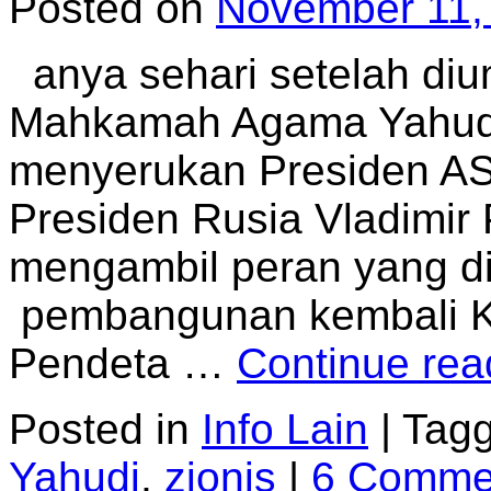
Posted on
November 11,
anya sehari setelah d
Mahkamah Agama Yahudi 
menyerukan Presiden AS 
Presiden Rusia Vladimir
mengambil peran yang d
pembangunan kembali Ku
Pendeta …
Continue re
Posted in
Info Lain
|
Tag
Yahudi
,
zionis
|
6 Comme