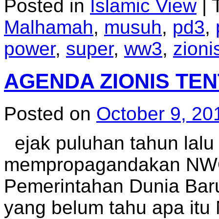
Posted in
Islamic View
|
Malhamah
,
musuh
,
pd3
,
power
,
super
,
ww3
,
zioni
AGENDA ZIONIS TE
Posted on
October 9, 20
ejak puluhan tahun lalu 
mempropagandakan NWO
Pemerintahan Dunia Baru
yang belum tahu apa it