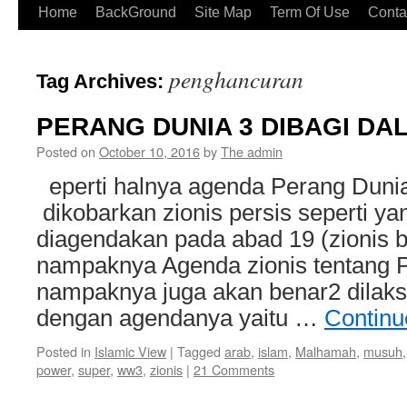
Home
BackGround
Site Map
Term Of Use
Conta
penghancuran
Tag Archives:
PERANG DUNIA 3 DIBAGI DA
Posted on
October 10, 2016
by
The admin
eperti halnya agenda Perang Dunia
dikobarkan zionis persis seperti y
diagendakan pada abad 19 (zionis b
nampaknya Agenda zionis tentang P
nampaknya juga akan benar2 dilak
dengan agendanya yaitu …
Continu
Posted in
Islamic View
|
Tagged
arab
,
islam
,
Malhamah
,
musuh
power
,
super
,
ww3
,
zionis
|
21 Comments