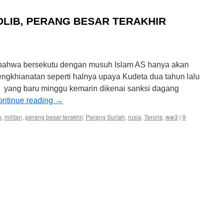
DLIB, PERANG BESAR TERAKHIR
bahwa bersekutu dengan musuh Islam AS hanya akan
khianatan seperti halnya upaya Kudeta dua tahun lalu
n yang baru minggu kemarin dikenai sanksi dagang
ntinue reading
→
b
,
militan
,
perang besar terakhir
,
Perang Suriah
,
rusia
,
Teroris
,
ww3
|
9