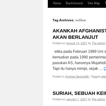
Home
BackGround
Site Map
militan
Tag Archives:
AKANKAH AFGHANIST
AKAN BERLANJUT
Posted on
August 14, 2021
by
The admin
etika pada Februari 1989 Uni s
kemudian pada 1990 pemerintah
pasukan AS, harusnya Mujahidi
Tapi itu hanya mimpi, sejak …
C
Posted in
Analisa Geopolitik
|
Tagged
afg
SURIAH, SEBUAH KEI
Posted on
January 7, 2021
by
The admin