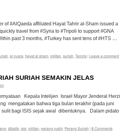
 of #AlQaeda affiliated Hayat Tahrir al-Sham issued a
quickly travel from #Syria to #Tripoli to support #GNA
Within past 3 months, #Turkey has sent tens of #HTS …
uriah
,
el nusra
,
hayat al sham
,
militan
,
suriah
,
Teroris
|
Leave a comment
IAH SURIAH SEMAKIN JELAS
min
rnyataan Kepala Intelijen Israel Mayor Jenderal Herzi
ang mengatakan bahwa tiga bulan terakhir (pada juni
 sulit bagi ISIS sejak awal dibentuknya. Dalam pidato
ang
,
dibalik
,
isis
,
militan
,
perang nuklir
,
Perang Suriah
|
8 Comments