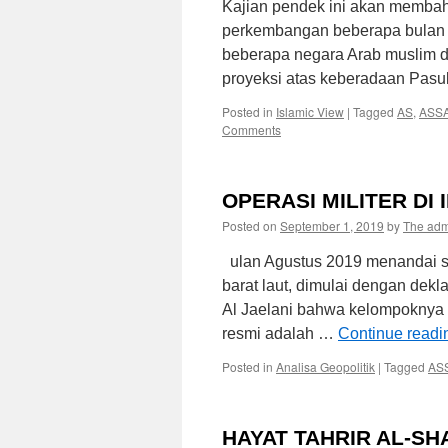
Kajian pendek ini akan membaha
perkembangan beberapa bulan t
beberapa negara Arab muslim di 
proyeksi atas keberadaan Pasu
Posted in
Islamic View
|
Tagged
AS
,
ASS
Comments
OPERASI MILITER DI
Posted on
September 1, 2019
by
The ad
ulan Agustus 2019 menandai se
barat laut, dimulai dengan dek
Al Jaelani bahwa kelompoknya a
resmi adalah …
Continue read
Posted in
Analisa Geopolitik
|
Tagged
AS
HAYAT TAHRIR AL-S