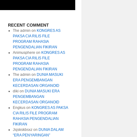
RECENT COMMENT
The admin
on
KONGRES AS
PAKSA CIA RILIS FILE
PROGRAM RAHASIA
PENGENDALIAN FIKIRAN
Animusphere
on
KONGRES AS
PAKSA CIA RILIS FILE
PROGRAM RAHASIA
PENGENDALIAN FIKIRAN
The admin
on
DUNIA MASUKI
ERA PENGEMBANGAN
KECERDASAN ORGANOID
diki
on
DUNIA MASUKI ERA
PENGEMBANGAN
KECERDASAN ORGANOID
Engkus
on
KONGRES AS PAKSA
CIA RILIS FILE PROGRAM
RAHASIA PENGENDALIAN
FIKIRAN
Jsjskskbsxz
on
DUNIA DALAM
“ERA PENYARINGAN”