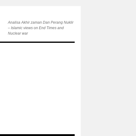
Analisa Akhir zaman Dan Perang Nuklir
– Islamic views on End Times and
Nuclear war