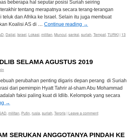
s beberapa hal seputar posisi Suriah seiring
erakhir tentang merapatnya secara terang-terangan
teluk dan Afrika ke Israel. Selain itu juga membuat
kan Koalisi AS di …
Continue reading
→
AD
,
Dajjal
,
Israel
,
Lokasi
,
militan
,
Muncul
,
sanksi
,
suriah
,
Tempat
,
TURKI
|
13
 IDLIB SELAMA AGUSTUS 2019
min
buah perubahan penting digaris depan perang di Suriah
larasi dari pemimpin Hyatt Tahrir al-sham Abu Mohammad
dalah faksi paling kuat di Idlib. Kelompok yang secara
ing
→
SAD
,
militan
,
Putin
,
rusia
,
suriah
,
Teroris
|
Leave a comment
HAM SERUKAN ANGGOTANYA PINDAH KE