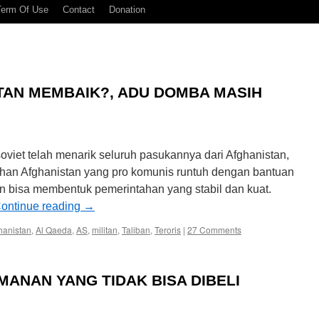
Term Of Use
Contact
Donation
AN MEMBAIK?, ADU DOMBA MASIH
oviet telah menarik seluruh pasukannya dari Afghanistan,
an Afghanistan yang pro komunis runtuh dengan bantuan
n bisa membentuk pemerintahan yang stabil dan kuat.
ontinue reading
→
hanistan
,
Al Qaeda
,
AS
,
militan
,
Taliban
,
Teroris
|
27 Comments
MANAN YANG TIDAK BISA DIBELI