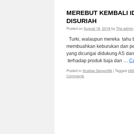
MEREBUT KEMBALI I
DISURIAH
Posted on
August 18, 2018
by
The admin
Turki, walaupun mereka tahu 
membuahkan keburukan dan peng
yang dicurigai didukung AS da
terhadap produk baja dan …
Co
Posted in
Analisa Geopolitik
|
Tagged
idli
Comments