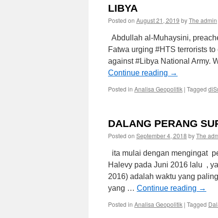
LIBYA
Posted on
August 21, 2019
by
The admin
Abdullah al-Muhaysini, preacher
Fatwa urging #HTS terrorists to 
against #Libya National Army. 
Continue reading
→
Posted in
Analisa Geopolitik
|
Tagged
diS
DALANG PERANG SUR
Posted on
September 4, 2018
by
The ad
ita mulai dengan mengingat pe
Halevy pada Juni 2016 lalu , y
2016) adalah waktu yang paling
yang …
Continue reading
→
Posted in
Analisa Geopolitik
|
Tagged
Dal