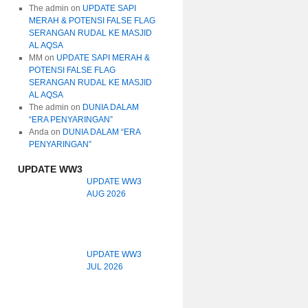
The admin
on
UPDATE SAPI
MERAH & POTENSI FALSE FLAG
SERANGAN RUDAL KE MASJID
AL AQSA
MM
on
UPDATE SAPI MERAH &
POTENSI FALSE FLAG
SERANGAN RUDAL KE MASJID
AL AQSA
The admin
on
DUNIA DALAM
“ERA PENYARINGAN”
Anda
on
DUNIA DALAM “ERA
PENYARINGAN”
UPDATE WW3
UPDATE WW3
AUG 2026
UPDATE WW3
JUL 2026