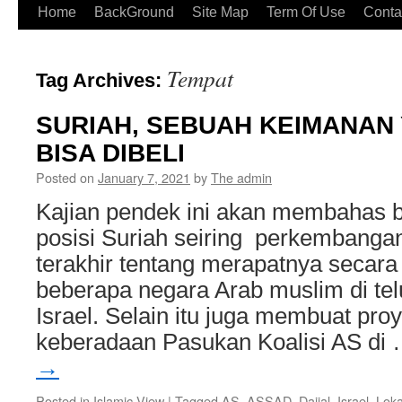
Home
BackGround
Site Map
Term Of Use
Conta
Tempat
Tag Archives:
SURIAH, SEBUAH KEIMANAN 
BISA DIBELI
Posted on
January 7, 2021
by
The admin
Kajian pendek ini akan membahas b
posisi Suriah seiring perkembanga
terakhir tentang merapatnya secara
beberapa negara Arab muslim di tel
Israel. Selain itu juga membuat proy
keberadaan Pasukan Koalisi AS di
→
Posted in
Islamic View
|
Tagged
AS
,
ASSAD
,
Dajjal
,
Israel
,
Loka