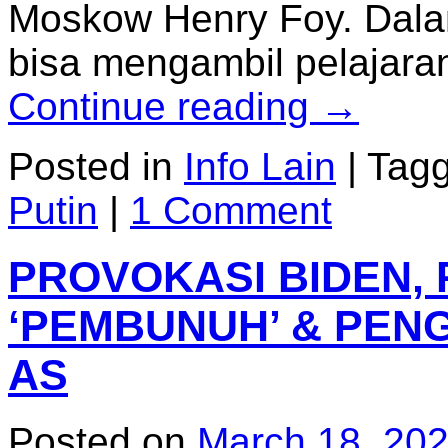
Moskow Henry Foy. Dala
bisa mengambil pelajaran
Continue reading
→
Posted in
Info Lain
|
Tag
Putin
|
1 Comment
PROVOKASI BIDEN, 
‘PEMBUNUH’ & PENG
AS
Posted on
March 18, 20