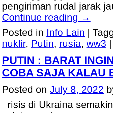
pengiriman rudal jarak j
Continue reading
→
Posted in
Info Lain
|
Tag
nuklir
,
Putin
,
rusia
,
ww3
|
PUTIN : BARAT ING
COBA SAJA KALAU 
Posted on
July 8, 2022
b
risis di Ukraina semakin 