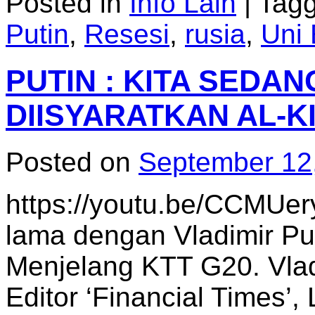
Posted in
Info Lain
|
Tag
Putin
,
Resesi
,
rusia
,
Uni
PUTIN : KITA SEDA
DIISYARATKAN AL-K
Posted on
September 12
https://youtu.be/CCMUe
lama dengan Vladimir Pu
Menjelang KTT G20. Vlad
Editor ‘Financial Times’,