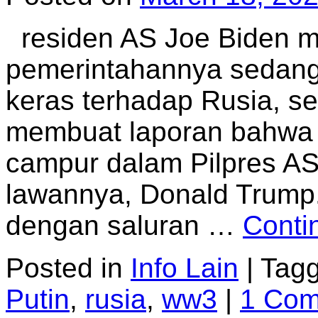
residen AS Joe Biden 
pemerintahannya sedan
keras terhadap Rusia, 
membuat laporan bahwa 
campur dalam Pilpres 
lawannya, Donald Trum
dengan saluran …
Conti
Posted in
Info Lain
|
Tag
Putin
,
rusia
,
ww3
|
1 Co