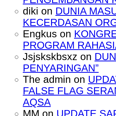
diki
on
DUNIA MAS
KECERDASAN OR
Engkus
on
KONGRES
PROGRAM RAHASIA
Jsjskskbsxz
on
DUN
PENYARINGAN”
The admin
on
UPDA
FALSE FLAG SERA
AQSA
MM
on
UPDATE SA