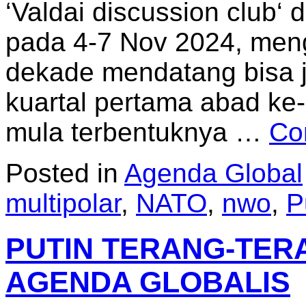
‘Valdai discussion club‘ d
pada 4-7 Nov 2024, men
dekade mendatang bisa ja
kuartal pertama abad ke
mula terbentuknya …
Co
Posted in
Agenda Global
multipolar
,
NATO
,
nwo
,
P
PUTIN TERANG-TE
AGENDA GLOBALIS