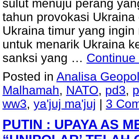
sulut menuju perang yang
tahun provokasi Ukraina
Ukraina timur yang ingin 
untuk menarik Ukraina 
sanksi yang …
Continue
Posted in
Analisa Geopoli
Malhamah
,
NATO
,
pd3
,
p
ww3
,
ya'juj ma'juj
|
3 Co
PUTIN : UPAYA AS 