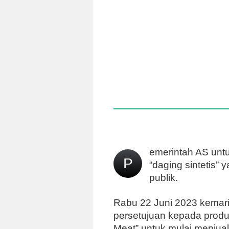
emerintah AS untu
P
“daging sintetis”
publik.
Rabu 22 Juni 2023 kemar
persetujuan kepada produ
Meat” untuk mulai menjual