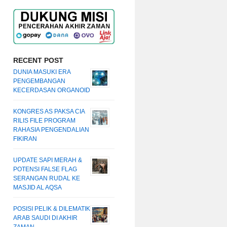
RECENT POST
DUNIA MASUKI ERA
PENGEMBANGAN
KECERDASAN ORGANOID
KONGRES AS PAKSA CIA
RILIS FILE PROGRAM
RAHASIA PENGENDALIAN
FIKIRAN
UPDATE SAPI MERAH &
POTENSI FALSE FLAG
SERANGAN RUDAL KE
MASJID AL AQSA
POSISI PELIK & DILEMATIK
ARAB SAUDI DI AKHIR