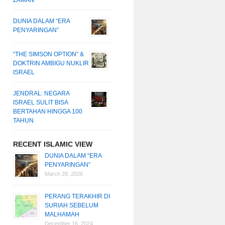
ZAMAN
DUNIA DALAM “ERA
PENYARINGAN”
“THE SIMSON OPTION” &
DOKTRIN AMBIGU NUKLIR
ISRAEL
JENDRAL: NEGARA
ISRAEL SULIT BISA
BERTAHAN HINGGA 100
TAHUN
RECENT ISLAMIC VIEW
DUNIA DALAM “ERA
PENYARINGAN”
March 28, 2026
PERANG TERAKHIR DI
SURIAH SEBELUM
MALHAMAH
December 16, 2024