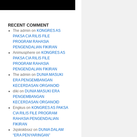
RECENT COMMENT
The admin
on
KONGRES AS
PAKSA CIA RILIS FILE
PROGRAM RAHASIA
PENGENDALIAN FIKIRAN
Animusphere
on
KONGRES AS
PAKSA CIA RILIS FILE
PROGRAM RAHASIA
PENGENDALIAN FIKIRAN
The admin
on
DUNIA MASUKI
ERA PENGEMBANGAN
KECERDASAN ORGANOID
diki
on
DUNIA MASUKI ERA
PENGEMBANGAN
KECERDASAN ORGANOID
Engkus
on
KONGRES AS PAKSA
CIA RILIS FILE PROGRAM
RAHASIA PENGENDALIAN
FIKIRAN
Jsjskskbsxz
on
DUNIA DALAM
“ERA PENYARINGAN”