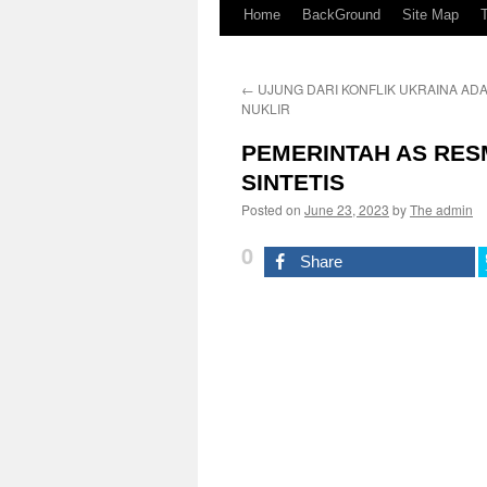
Home
BackGround
Site Map
←
UJUNG DARI KONFLIK UKRAINA AD
NUKLIR
PEMERINTAH AS RES
SINTETIS
Posted on
June 23, 2023
by
The admin
0
Share