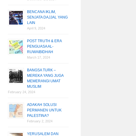
BENCANA IKLIM,
SENJATA DAJJAL YANG
LAIN
April 9, 2024
POST TRUTH & ERA
PENGUASA AL-
RUWAIBIDHAH
March 17, 2024
BANGSA TURK –
MEREKA YANG JUGA
MEMERANGI UMAT
MUSLIM
February 24, 2024
ADAKAH SOLUSI
PERMANEN UNTUK
PALESTINA?
February 2, 2024
YERUSALEM DAN