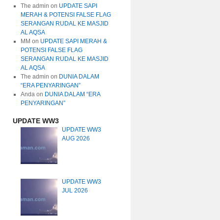
The admin
on
UPDATE SAPI
MERAH & POTENSI FALSE FLAG
SERANGAN RUDAL KE MASJID
AL AQSA
MM
on
UPDATE SAPI MERAH &
POTENSI FALSE FLAG
SERANGAN RUDAL KE MASJID
AL AQSA
The admin
on
DUNIA DALAM
“ERA PENYARINGAN”
Anda
on
DUNIA DALAM “ERA
PENYARINGAN”
UPDATE WW3
UPDATE WW3
AUG 2026
UPDATE WW3
JUL 2026