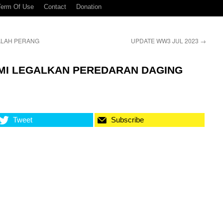
Term Of Use
Contact
Donation
ALAH PERANG
UPDATE WW3 JUL 2023
→
MI LEGALKAN PEREDARAN DAGING
Tweet
Subscribe