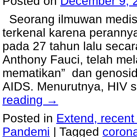
Posted on
December 9, 
Seorang ilmuwan medis 
terkenal karena peranny
pada 27 tahun lalu seca
Anthony Fauci, telah me
mematikan” dan genosida
AIDS. Menurutnya, HIV 
reading
→
Posted in
Extend, recent
Pandemi
|
Tagged
coron