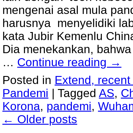
mengenai asal mula pand
harusnya menyelidiki lab
kata Jubir Kemenlu Chin
Dia menekankan, bahwa 
…
Continue reading
→
Posted in
Extend, recent
Pandemi
|
Tagged
AS
,
C
Korona
,
pandemi
,
Wuha
←
Older posts