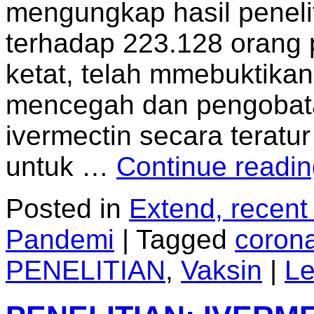
mengungkap hasil penelitia
terhadap 223.128 orang p
ketat, telah mmebuktika
mencegah dan pengobat
ivermectin secara teratu
untuk …
Continue readi
Posted in
Extend, recent
Pandemi
|
Tagged
coron
PENELITIAN
,
Vaksin
|
Le