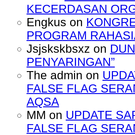
KECERDASAN OR
Engkus
on
KONGRES
PROGRAM RAHASIA
Jsjskskbsxz
on
DUN
PENYARINGAN”
The admin
on
UPDA
FALSE FLAG SERA
AQSA
MM
on
UPDATE SA
FALSE FLAG SERA