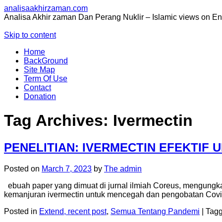
analisaakhirzaman.com
Analisa Akhir zaman Dan Perang Nuklir – Islamic views on E
Skip to content
Home
BackGround
Site Map
Term Of Use
Contact
Donation
Tag Archives:
Ivermectin
PENELITIAN: IVERMECTIN EFEKTIF 
Posted on
March 7, 2023
by
The admin
ebuah paper yang dimuat di jurnal ilmiah Coreus, mengungkap h
kemanjuran ivermectin untuk mencegah dan pengobatan Covid
Posted in
Extend, recent post
,
Semua Tentang Pandemi
|
Tag