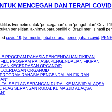
 UNTUK MENCEGAH DAN TERAPI COVID
tifitas Ivermetin untuk ‘pencegahan‘ dan ‘pengobatan‘ Covid-
 penelitian, akhirnya para peniliti di Brazil merilis hasil pen
ged
covid-19
,
Ivermectin
,
obat corona
,
pencegahan covid
,
PENE
FILE PROGRAM RAHASIA PENGENDALIAN FIKIRAN
S FILE PROGRAM RAHASIA PENGENDALIAN FIKIRAN
NGAN KECERDASAN ORGANOID
 KECERDASAN ORGANOID
LE PROGRAM RAHASIA PENGENDALIAN FIKIRAN
GAN”
 FALSE FLAG SERANGAN RUDAL KE MASJID AL AQSA
E FLAG SERANGAN RUDAL KE MASJID AL AQSA
AN”