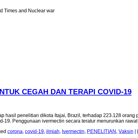
nd Times and Nuclear war
UNTUK CEGAH DAN TERAPI COVID-19
asil penelitian dikota Itajai, Brazil, terhadap 223.128 orang 
-19. Penggunaan ivermectin secara teratur menurunkan rawat
ged
corona
,
covid-19
,
ilmiah
,
Ivermectin
,
PENELITIAN
,
Vaksin
|