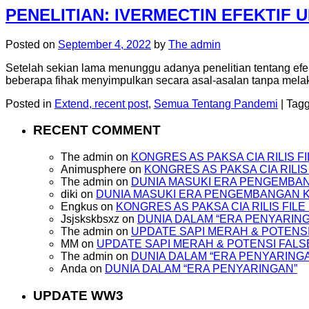
PENELITIAN: IVERMECTIN EFEKTIF
Posted on
September 4, 2022
by
The admin
Setelah sekian lama menunggu adanya penelitian tentang efek
beberapa fihak menyimpulkan secara asal-asalan tanpa melakukan
Posted in
Extend, recent post
,
Semua Tentang Pandemi
|
Tag
RECENT COMMENT
The admin
on
KONGRES AS PAKSA CIA RILIS 
Animusphere
on
KONGRES AS PAKSA CIA RILI
The admin
on
DUNIA MASUKI ERA PENGEMBA
diki
on
DUNIA MASUKI ERA PENGEMBANGAN
Engkus
on
KONGRES AS PAKSA CIA RILIS FI
Jsjskskbsxz
on
DUNIA DALAM “ERA PENYARIN
The admin
on
UPDATE SAPI MERAH & POTENSI
MM
on
UPDATE SAPI MERAH & POTENSI FALS
The admin
on
DUNIA DALAM “ERA PENYARING
Anda
on
DUNIA DALAM “ERA PENYARINGAN”
UPDATE WW3