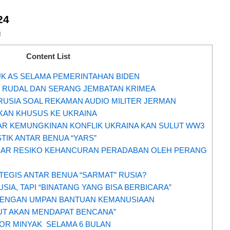
24
n
Content List
UK AS SELAMA PEMERINTAHAN BIDEN
 RUDAL DAN SERANG JEMBATAN KRIMEA
RUSIA SOAL REKAMAN AUDIO MILITER JERMAN
UKAN KHUSUS KE UKRAINA
AR KEMUNGKINAN KONFLIK UKRAINA KAN SULUT WW3
STIK ANTAR BENUA “YARS”
SADAR RESIKO KEHANCURAN PERADABAN OLEH PERANG
EGIS ANTAR BENUA “SARMAT” RUSIA?
IA, TAPI “BINATANG YANG BISA BERBICARA”
 DENGAN UMPAN BANTUAN KEMANUSIAAN
KUT AKAN MENDAPAT BENCANA”
POR MINYAK SELAMA 6 BULAN