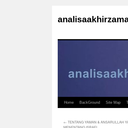
analisaakhirzam
Home
BackGround
Site Map
←
TENTANG YAMAN & ANSARULLAH Y
MENENTANG ISRAEL