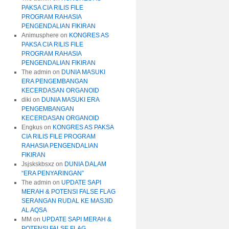
PAKSA CIA RILIS FILE
PROGRAM RAHASIA
PENGENDALIAN FIKIRAN
Animusphere
on
KONGRES AS
PAKSA CIA RILIS FILE
PROGRAM RAHASIA
PENGENDALIAN FIKIRAN
The admin
on
DUNIA MASUKI
ERA PENGEMBANGAN
KECERDASAN ORGANOID
diki
on
DUNIA MASUKI ERA
PENGEMBANGAN
KECERDASAN ORGANOID
Engkus
on
KONGRES AS PAKSA
CIA RILIS FILE PROGRAM
RAHASIA PENGENDALIAN
FIKIRAN
Jsjskskbsxz
on
DUNIA DALAM
“ERA PENYARINGAN”
The admin
on
UPDATE SAPI
MERAH & POTENSI FALSE FLAG
SERANGAN RUDAL KE MASJID
AL AQSA
MM
on
UPDATE SAPI MERAH &
POTENSI FALSE FLAG