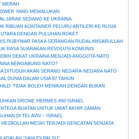
T MERAH
POWER YANG MEMALUKAN
AL JARAK SEDANG KE UKRAINA
 RIBUAN KONTAINER PELURU ARTILERI KE RUSIA
 UTARA DENGAN PULUHAN ROKET
GRIS RUBYMAR PASKA SERANGAN RUDAL ANSARULLAH
JUK RASA SUARAKAN REVOLUSI KOMUNIS
LEBIH DEKAT UKRAINA MENJADI ANGGOTA NATO
RAINA BERGABUNG NATO?
IA DITUDUH AKAN SERANG NEGARA-NEGARA NATO
L DUNIA DALAM USIA 87 TAHUN
ILD: TIDAK BOLEH MENIKAH DENGAN BUKAN
UHKAN DRONE ‘HERMES 450’ ISRAEL
ENTEGA BUATAN UNTUK UMAT AKHIR ZAMAN
HAN DI TEL AVIV – ISRAEL
 HEZBOLLAH MESKI TERJADI GENCATAN SENJATA
NI ADALAH “YAHUDI PALSU”