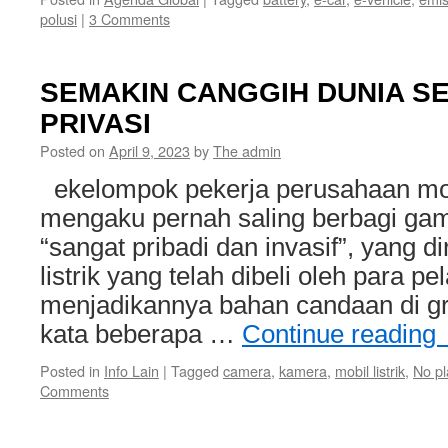
polusi
|
3 Comments
SEMAKIN CANGGIH DUNIA S
PRIVASI
Posted on
April 9, 2023
by
The admin
ekelompok pekerja perusahaan mobil
mengaku pernah saling berbagi gam
“sangat pribadi dan invasif”, yang d
listrik yang telah dibeli oleh para p
menjadikannya bahan candaan di gru
kata beberapa …
Continue reading
Posted in
Info Lain
|
Tagged
camera
,
kamera
,
mobil listrik
,
No pl
Comments