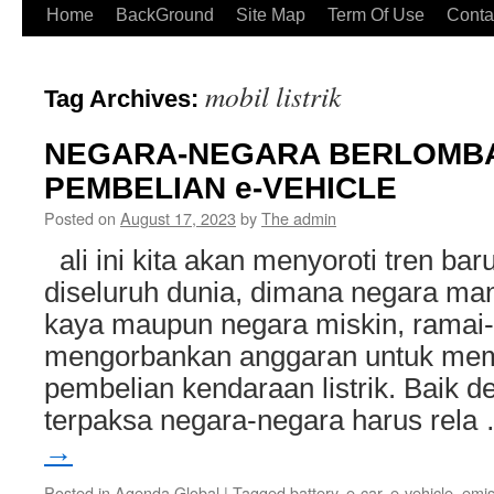
Home
BackGround
Site Map
Term Of Use
Conta
mobil listrik
Tag Archives:
NEGARA-NEGARA BERLOMBA 
PEMBELIAN e-VEHICLE
Posted on
August 17, 2023
by
The admin
ali ini kita akan menyoroti tren ba
diseluruh dunia, dimana negara ma
kaya maupun negara miskin, ramai-
mengorbankan anggaran untuk memb
pembelian kendaraan listrik. Baik d
terpaksa negara-negara harus rel
→
Posted in
Agenda Global
|
Tagged
battery
,
e-car
,
e-vehicle
,
emis