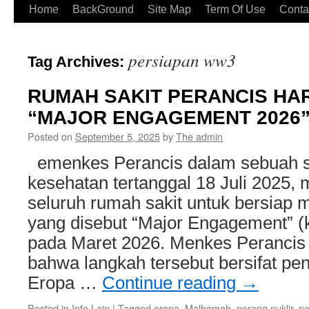
Home
BackGround
Site Map
Term Of Use
Conta
persiapan ww3
Tag Archives:
RUMAH SAKIT PERANCIS HA
“MAJOR ENGAGEMENT 2026
Posted on
September 5, 2025
by
The admin
emenkes Perancis dalam sebuah su
kesehatan tertanggal 18 Juli 2025,
seluruh rumah sakit untuk bersiap
yang disebut “Major Engagement” (k
pada Maret 2026. Menkes Peranci
bahwa langkah tersebut bersifat p
Eropa …
Continue reading
→
Posted in
Info Lain
|
Tagged
eropa
,
Malhamah
,
perang nuklir
,
pe