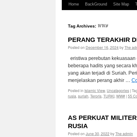
Home
BackGround
Site Map
WW#
Tag Archives:
PERANG TERAKHIR D
Posted on
December 16, 2024
by
The ad
eristiwa perebutan kekuasaan 
beberapa hadits yang secara k
yang akan terjadi di Suriah. Per
menjelaskan perang akhir …
Co
Posted in
Islamic View
,
Uncatagories
|
Ta
rusia
,
suriah
,
Teroris
,
TURKI
,
WW#
|
55 C
AS PERKUAT MILITE
RUSIA
Posted on
June 30, 2022
by
The admin