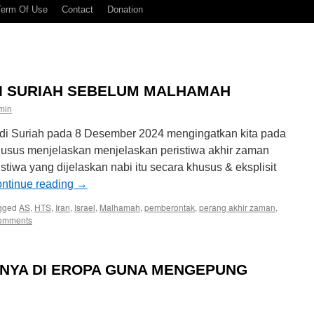
Term Of Use
Contact
Donation
I SURIAH SEBELUM MALHAMAH
min
di Suriah pada 8 Desember 2024 mengingatkan kita pada
husus menjelaskan menjelaskan peristiwa akhir zaman
istiwa yang dijelaskan nabi itu secara khusus & eksplisit
ntinue reading
→
gged
AS
,
HTS
,
Iran
,
Israel
,
Malhamah
,
pemberontak
,
perang akhir zaman
,
omments
RNYA DI EROPA GUNA MENGEPUNG