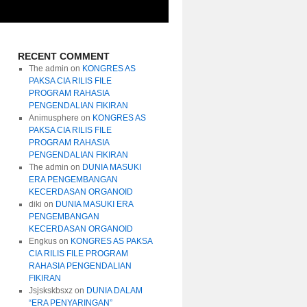
RECENT COMMENT
The admin
on
KONGRES AS
PAKSA CIA RILIS FILE
PROGRAM RAHASIA
PENGENDALIAN FIKIRAN
Animusphere
on
KONGRES AS
PAKSA CIA RILIS FILE
PROGRAM RAHASIA
PENGENDALIAN FIKIRAN
The admin
on
DUNIA MASUKI
ERA PENGEMBANGAN
KECERDASAN ORGANOID
diki
on
DUNIA MASUKI ERA
PENGEMBANGAN
KECERDASAN ORGANOID
Engkus
on
KONGRES AS PAKSA
CIA RILIS FILE PROGRAM
RAHASIA PENGENDALIAN
FIKIRAN
Jsjskskbsxz
on
DUNIA DALAM
“ERA PENYARINGAN”