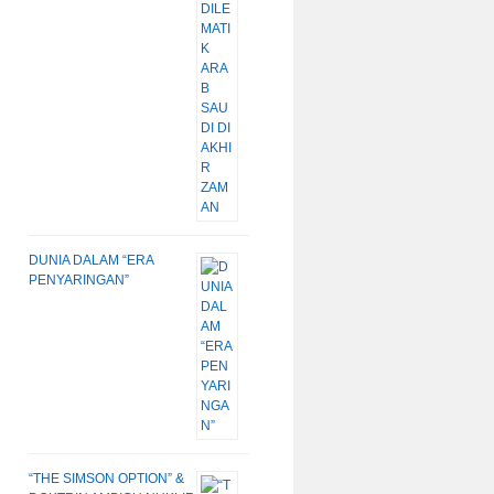
DUNIA DALAM “ERA
PENYARINGAN”
“THE SIMSON OPTION” &