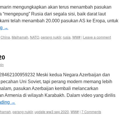
emarin mengungkapkan akan terus menambah pasukan
“mengepung” Rusia dari segala sisi, baik darat laut
, kami telah menambah 20.000 pasukan AS ke Eropa, untuk
ng
→
,
China
,
Malhamah
,
NATO
,
perang nuklir
,
rusia
,
WW#
|
Leave a comment
20
min
311528462100959232 Meski kedua Negara Azerbaijan dan
 pecahan Uni Soviet, tapi perang modern memang lebih
malam, pasukan Azerbaijan kembali melancarkan
n Armenia di wilayah Karabakh. Dalam video yang dirilis
ading
→
lhamah
,
perang nuklir
,
update ww3 sep 2020
,
WW#
|
7 Comments