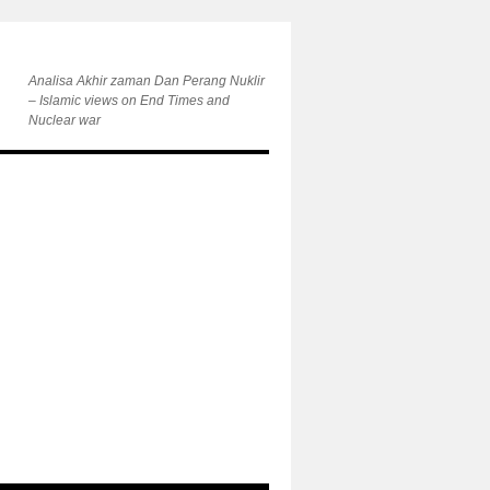
Analisa Akhir zaman Dan Perang Nuklir
– Islamic views on End Times and
Nuclear war