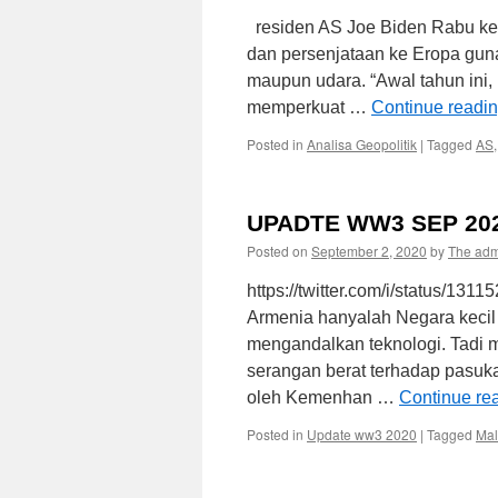
residen AS Joe Biden Rabu k
dan persenjataan ke Eropa guna 
maupun udara. “Awal tahun ini
memperkuat …
Continue readi
Posted in
Analisa Geopolitik
|
Tagged
AS
UPADTE WW3 SEP 20
Posted on
September 2, 2020
by
The ad
https://twitter.com/i/status/1
Armenia hanyalah Negara kecil
mengandalkan teknologi. Tadi 
serangan berat terhadap pasuka
oleh Kemenhan …
Continue re
Posted in
Update ww3 2020
|
Tagged
Ma