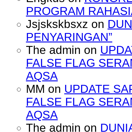
PROGRAM RAHASIA
Jsjskskbsxz
on
DUN
PENYARINGAN”
The admin
on
UPDA
FALSE FLAG SERA
AQSA
MM
on
UPDATE SA
FALSE FLAG SERA
AQSA
The admin
on
DUNI