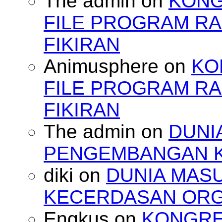
The admin
on
KONG
FILE PROGRAM RA
FIKIRAN
Animusphere
on
KO
FILE PROGRAM RA
FIKIRAN
The admin
on
DUNI
PENGEMBANGAN 
diki
on
DUNIA MAS
KECERDASAN OR
Engkus
on
KONGRES