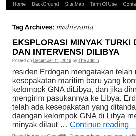
Home
BackGround
Site Map
Term Of Use
Conta
mediterania
Tag Archives:
EKSPLORASI MINYAK TURKI 
DAN INTERVENSI DILIBYA
Posted on
December 11, 2019
by
The admin
residen Erdogan mengatakan tela
kesepakatan maritim baru yang kon
kelompok GNA diLibya, dan jika dim
mengirim pasukannya ke Libya. Er
telah ada kesepakatan yang ditanda
daengan kelompok GNA di Libya me
minyak dilaut …
Continue reading
Posted in
Analisa Geopolitik
|
Tagged
erdogan
,
mediterania
,
Mi