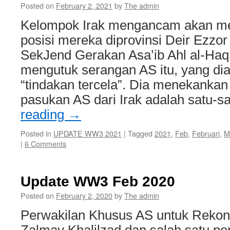
Posted on
February 2, 2021
by
The admin
Kelompok Irak mengancam akan 
posisi mereka diprovinsi Deir Ezzor 
SekJend Gerakan Asa’ib Ahl al-Haq,
mengutuk serangan AS itu, yang di
“tindakan tercela”. Dia menekanka
pasukan AS dari Irak adalah satu-
reading
→
Posted in
UPDATE WW3 2021
|
Tagged
2021
,
Feb
,
Februari
,
M
|
6 Comments
Update WW3 Feb 2020
Posted on
February 2, 2020
by
The admin
Perwakilan Khusus AS untuk Rekonsi