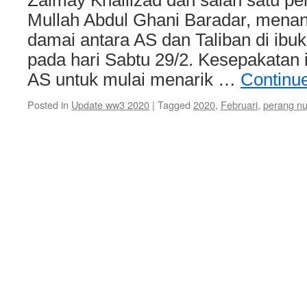
Zalmay Khalilzad dan salah satu pen
Mullah Abdul Ghani Baradar, menan
damai antara AS dan Taliban di ibu
pada hari Sabtu 29/2. Kesepakatan
AS untuk mulai menarik …
Continu
Posted in
Update ww3 2020
|
Tagged
2020
,
Februari
,
perang nuk