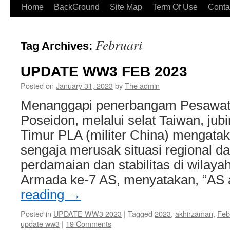
Home
BackGround
Site Map
Term Of Use
Conta
Februari
Tag Archives:
UPDATE WW3 FEB 2023
Posted on
January 31, 2023
by
The admin
Menanggapi penerbangam Pesawat 
Poseidon, melalui selat Taiwan, ju
Timur PLA (militer China) mengatak
sengaja merusak situasi regional
perdamaian dan stabilitas di wilay
Armada ke-7 AS, menyatakan, “AS
reading
→
Posted in
UPDATE WW3 2023
|
Tagged
2023
,
akhirzaman
,
Feb
update ww3
|
19 Comments