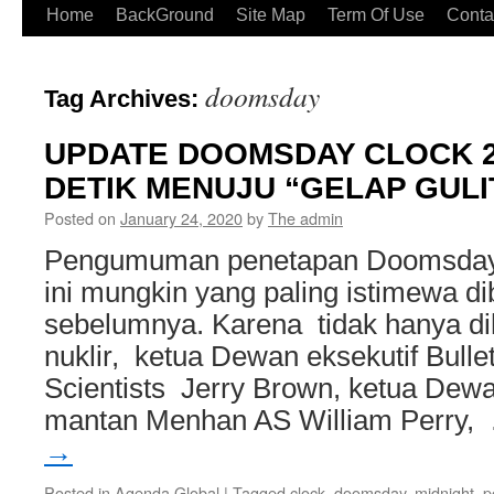
Home
BackGround
Site Map
Term Of Use
Conta
doomsday
Tag Archives:
UPDATE DOOMSDAY CLOCK 2
DETIK MENUJU “GELAP GULI
Posted on
January 24, 2020
by
The admin
Pengumuman penetapan Doomsday 
ini mungkin yang paling istimewa d
sebelumnya. Karena tidak hanya dih
nuklir, ketua Dewan eksekutif Bullet
Scientists Jerry Brown, ketua Dew
mantan Menhan AS William Perry
→
Posted in
Agenda Global
|
Tagged
clock
,
doomsday
,
midnight
,
p