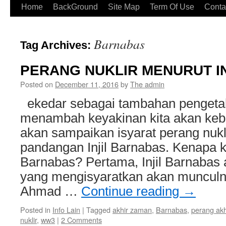
Home
BackGround
Site Map
Term Of Use
Conta
Barnabas
Tag Archives:
PERANG NUKLIR MENURUT I
Posted on
December 11, 2016
by
The admin
ekedar sebagai tambahan pengeta
menambah keyakinan kita akan keb
akan sampaikan isyarat perang nukl
pandangan Injil Barnabas. Kenapa kita
Barnabas? Pertama, Injil Barnabas a
yang mengisyaratkan akan muncul
Ahmad …
Continue reading
→
Posted in
Info Lain
|
Tagged
akhir zaman
,
Barnabas
,
perang ak
nuklir
,
ww3
|
2 Comments