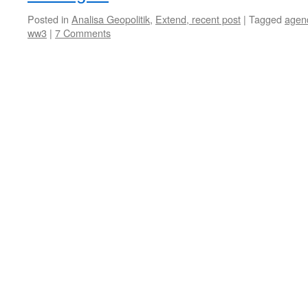
Posted in
Analisa Geopolitik
,
Extend, recent post
|
Tagged
agen
ww3
|
7 Comments