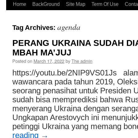
Home
BackGround
Site Map
Term Of Use
Conta
agenda
Tag Archives:
PERANG UKRAINA SUDAH D
MBAH MA’JUJ
Posted on
March 17, 2022
by
The admin
https://youtu.be/2NIP9VS01Js ala
wawancara pada tahun 2019, Oleks
seorang penasihat untuk Presiden 
sudah bisa memprediksi bahwa Rus
menyerang Ukraina dengan seranga
Ungkapan Arestovych ini menunjuk
petinggi Ukraina yang memang bo
reading
→