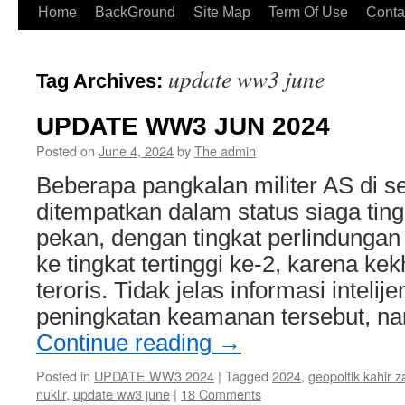
Home
BackGround
Site Map
Term Of Use
Conta
update ww3 june
Tag Archives:
UPDATE WW3 JUN 2024
Posted on
June 4, 2024
by
The admin
Beberapa pangkalan militer AS di s
ditempatkan dalam status siaga ting
pekan, dengan tingkat perlindungan
ke tingkat tertinggi ke-2, karena k
teroris. Tidak jelas informasi intel
peningkatan keamanan tersebut, na
Continue reading
→
Posted in
UPDATE WW3 2024
|
Tagged
2024
,
geopoltik kahir 
nuklir
,
update ww3 june
|
18 Comments