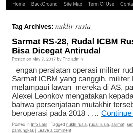
Home
BackGround
Site Map
Term Of Use
Conta
nuklir rusia
Tag Archives:
Sarmat RS-28, Rudal ICBM Rus
Bisa Dicegat Antirudal
Posted on
May 7, 2017
by
The admin
engan peralatan operasi militer r
Sarmat ICBM yang canggih, militer R
melampaui lawan mereka di AS, pak
Alexei Leonkov mengatakan kepada
bahwa persenjataan mutakhir terse
beroperasi pada 2018 . …
Continue
Posted in
Info Lain
|
Tagged
nuklir rusia
,
rudal rusia
,
sarmat
,
sen
pamungkas
|
Leave a comment