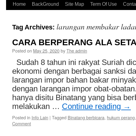
Home
BackGround
Site Map
Term Of Use
Conta
larangan membakar lada
Tag Archives:
CARA BERPERANG ALA SET
Posted on
May 25, 2020
by
The admin
Sudah 8 tahun ini rakyat Suriah di
ekonomi dengan berbagai sanksi da
larangan impor bahan bakar minyak
dengan larangan impor obat-obatan.
hanya disitu Binatang yang bisa berb
melakukan …
Continue reading
→
Posted in
Info Lain
|
Tagged
Binatang berbicara
,
hukum perang
Comment