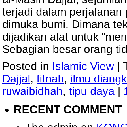
terjadi dalam perjalana
dimuka bumi. Dimana tekn
dijadikan alat untuk “me
Sebagian besar orang t
Posted in
Islamic View
|
Dajjal
,
fitnah
,
ilmu diangk
ruwaibidhah
,
tipu daya
|
RECENT COMMENT