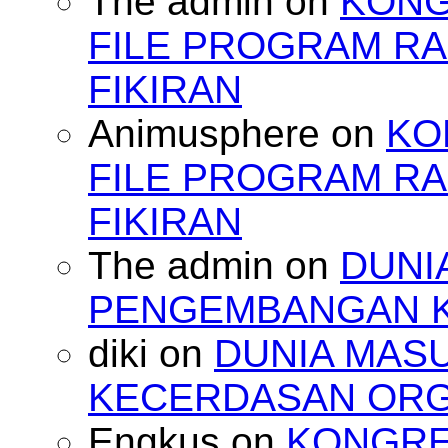
The admin
on
KONG
FILE PROGRAM RA
FIKIRAN
Animusphere
on
KO
FILE PROGRAM RA
FIKIRAN
The admin
on
DUNI
PENGEMBANGAN 
diki
on
DUNIA MAS
KECERDASAN OR
Engkus
on
KONGRES