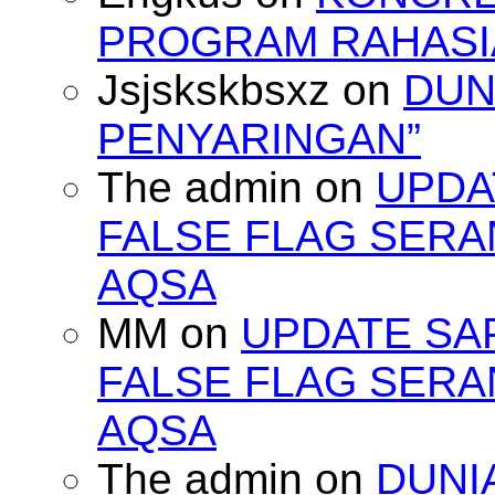
PROGRAM RAHASIA
Jsjskskbsxz
on
DUN
PENYARINGAN”
The admin
on
UPDA
FALSE FLAG SERA
AQSA
MM
on
UPDATE SA
FALSE FLAG SERA
AQSA
The admin
on
DUNI