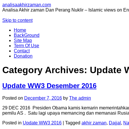
analisaakhirzaman.com
Analisa Akhir zaman Dan Perang Nuklir – Islamic views on E
Skip to content
Home
BackGround
Site Map
Term Of Use
Contact
Donation
Category Archives:
Update 
Update WW3 Desember 2016
Posted on
December 7, 2016
by
The admin
29 DEC 2016 Presiden Obama kamis kemarin memerintahkan 35
pemilu AS . Satu lagi upaya memancing dan memanasi Rus
Posted in
Update WW3 2016
|
Tagged
akhir zaman
,
Dajjal
,
Na