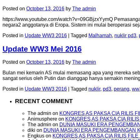
Posted on
October 13, 2016
by
The admin
https://www.youtube.com/watch?v=09GBjzxYymQ Pemasangan 
negara2 anggotanya di Eropa. Sistem ini mulai beroperasi s
Posted in
Update WW3 2016
|
Tagged
Malhamah
,
nuklir pd3
,
Update WW3 Mei 2016
Posted on
October 13, 2016
by
The admin
Bulan mei kemarin AS mulai memasang apa yang mereka sebut
sangat serius oleh Putin dan dianggap hanya semakin meni
Posted in
Update WW3 2016
|
Tagged
nuklir
,
pd3
,
perang
,
ww
RECENT COMMENT
The admin
on
KONGRES AS PAKSA CIA RILIS 
Animusphere
on
KONGRES AS PAKSA CIA RILI
The admin
on
DUNIA MASUKI ERA PENGEMBA
diki
on
DUNIA MASUKI ERA PENGEMBANGAN
Engkus
on
KONGRES AS PAKSA CIA RILIS FI