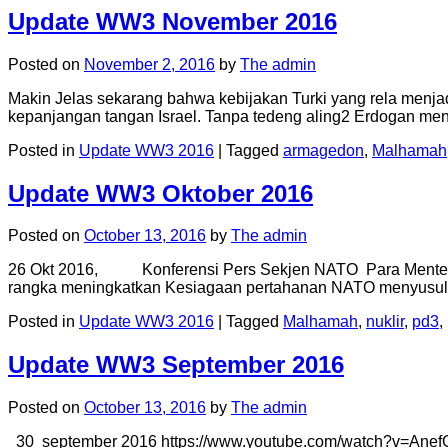
Update WW3 November 2016
Posted on
November 2, 2016
by
The admin
Makin Jelas sekarang bahwa kebijakan Turki yang rela menja
kepanjangan tangan Israel. Tanpa tedeng aling2 Erdogan meng
Posted in
Update WW3 2016
|
Tagged
armagedon
,
Malhamah
Update WW3 Oktober 2016
Posted on
October 13, 2016
by
The admin
26 Okt 2016, Konferensi Pers Sekjen NATO Para Menteri p
rangka meningkatkan Kesiagaan pertahanan NATO menyusul 
Posted in
Update WW3 2016
|
Tagged
Malhamah
,
nuklir
,
pd3
,
Update WW3 September 2016
Posted on
October 13, 2016
by
The admin
30 september 2016 https://www.youtube.com/watch?v=AnefGPH