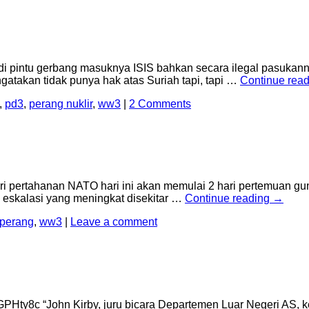
di pintu gerbang masuknya ISIS bahkan secara ilegal pasukann
atakan tidak punya hak atas Suriah tapi, tapi …
Continue rea
,
pd3
,
perang nuklir
,
ww3
|
2 Comments
ertahanan NATO hari ini akan memulai 2 hari pertemuan gu
eskalasi yang meningkat disekitar …
Continue reading
→
perang
,
ww3
|
Leave a comment
ty8c “John Kirby, juru bicara Departemen Luar Negeri AS, k