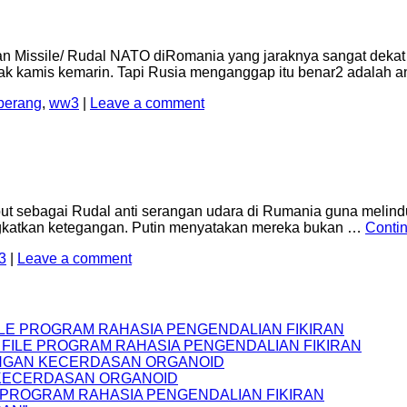
Missile/ Rudal NATO diRomania yang jaraknya sangat dekat 
ejak kamis kemarin. Tapi Rusia menganggap itu benar2 adalah 
perang
,
ww3
|
Leave a comment
 sebagai Rudal anti serangan udara di Rumania guna melindu
ngkatkan ketegangan. Putin menyatakan mereka bukan …
Conti
3
|
Leave a comment
FILE PROGRAM RAHASIA PENGENDALIAN FIKIRAN
S FILE PROGRAM RAHASIA PENGENDALIAN FIKIRAN
NGAN KECERDASAN ORGANOID
 KECERDASAN ORGANOID
LE PROGRAM RAHASIA PENGENDALIAN FIKIRAN