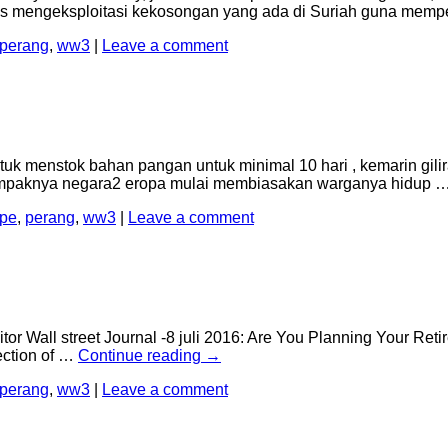
erus mengeksploitasi kekosongan yang ada di Suriah guna mem
perang
,
ww3
|
Leave a comment
uk menstok bahan pangan untuk minimal 10 hari , kemarin gi
) Nampaknya negara2 eropa mulai membiasakan warganya hidup 
pe
,
perang
,
ww3
|
Leave a comment
or Wall street Journal -8 juli 2016: Are You Planning Your Reti
ection of …
Continue reading
→
perang
,
ww3
|
Leave a comment