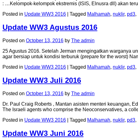
: …Kelompok-kelompok ekstremis (ISIS, Elnusra dll) akan t
Posted in
Update WW3 2016
|
Tagged
Malhamah
,
nuklir
,
pd3
,
Update WW3 Agustus 2016
Posted on
October 13, 2016
by
The admin
25 Agustus 2016. Setelah Jerman mengingatkan warganya unt
agar bersiap untuk kondisi terburuk (prepare for the worst
Posted in
Update WW3 2016
|
Tagged
Malhamah
,
nuklir
,
pd3
,
Update WW3 Juli 2016
Posted on
October 13, 2016
by
The admin
Dr. Paul Craig Roberts , Mantan asisten menteri keuangan, Edit
The Israeli agents who comprise the Neoconservatives, a coll
Posted in
Update WW3 2016
|
Tagged
Malhamah
,
nuklir
,
pd3
,
Update WW3 Juni 2016