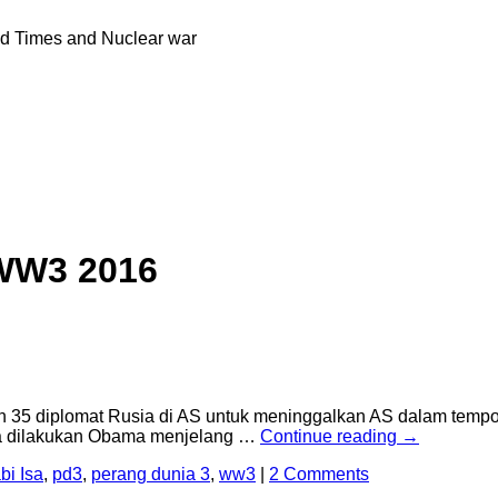
nd Times and Nuclear war
WW3 2016
 diplomat Rusia di AS untuk meninggalkan AS dalam tempo 72
ia dilakukan Obama menjelang …
Continue reading
→
bi Isa
,
pd3
,
perang dunia 3
,
ww3
|
2 Comments