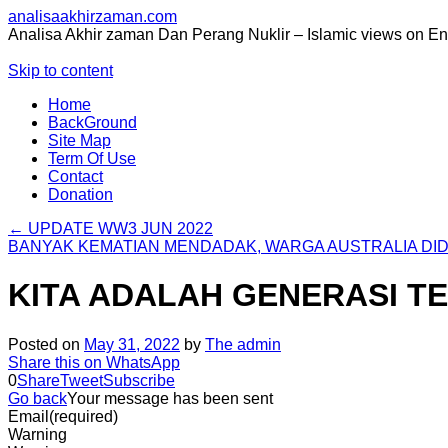
analisaakhirzaman.com
Analisa Akhir zaman Dan Perang Nuklir – Islamic views on E
Skip to content
Home
BackGround
Site Map
Term Of Use
Contact
Donation
←
UPDATE WW3 JUN 2022
BANYAK KEMATIAN MENDADAK, WARGA AUSTRALIA DI
KITA ADALAH GENERASI T
Posted on
May 31, 2022
by
The admin
Share this on WhatsApp
0
Share
Tweet
Subscribe
Go back
Your message has been sent
Email
(required)
Warning