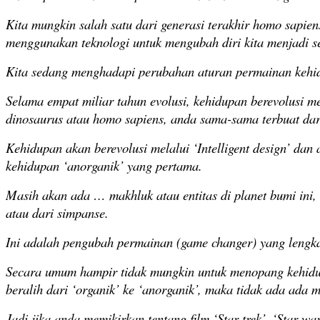
Kita mungkin salah satu dari generasi terakhir homo sapien
menggunakan teknologi untuk mengubah diri kita menjadi s
Kita sedang menghadapi perubahan aturan permainan kehi
Selama empat miliar tahun evolusi, kehidupan berevolusi m
dinosaurus atau homo sapiens, anda sama-sama terbuat dar
Kehidupan akan berevolusi melalui ‘Intelligent design’ dan
kehidupan ‘anorganik’ yang pertama.
Masih akan ada … makhluk atau entitas di planet bumi ini,
atau dari simpanse.
Ini adalah pengubah permainan (game changer) yang lengka
Secara umum hampir tidak mungkin untuk menopang kehidupa
beralih dari ‘organik’ ke ‘anorganik’, maka tidak ada ada
Jadi jika anda memikirkan tentang film ‘Star trek’, ‘Star 