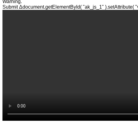
Warning.
Submit Δdocument.getElementById( "ak_js_1" ).setAttribute( "va