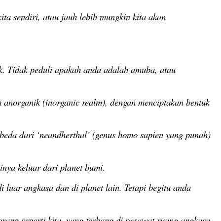
ta sendiri, atau jauh lebih mungkin kita akan
ik. Tidak peduli apakah anda adalah amuba, atau
am anorganik (inorganic realm), dengan menciptakan bentuk
rbeda dari ‘neandherthal’ (genus homo sapien yang punah)
nya keluar dari planet bumi.
luar angkasa dan di planet lain. Tetapi begitu anda
-orang seperti kita, yang terbang di pesawat ruang angkasa