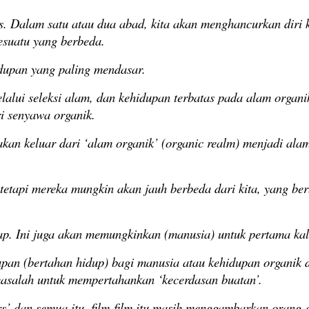
s. Dalam satu atau dua abad, kita akan menghancurkan diri ki
esuatu yang berbeda.
dupan yang paling mendasar.
elalui seleksi alam, dan kehidupan terbatas pada alam organ
i senyawa organik.
 akan keluar dari ‘alam organik’ (organic realm) menjadi al
 tetapi mereka mungkin akan jauh berbeda dari kita, yang be
p. Ini juga akan memungkinkan (manusia) untuk pertama kali
n (bertahan hidup) bagi manusia atau kehidupan organik di 
 masalah untuk mempertahankan ‘kecerdasan buatan’.
wars’ dan semua itu, film-film itu masih menggambarkan orang