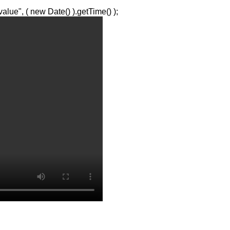
lue", ( new Date() ).getTime() );