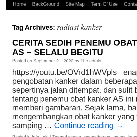
Home
BackGround
Site Map
Term Of Use
Conta
radiasi kanker
Tag Archives:
CERITA SEDIH PENEMU OBAT
AS – SELALU BEGITU
Posted on
September 21, 2022
by
The admin
https://youtu.be/OVrd1hWVpls en
pengobatan kanker dalam beberapa 
sepertinya jalan ditempat, dan suli
tentang penemu obat kanker AS ini
memberi gambaran. Sejak lama, ban
mengembangkan obat kanker yang ti
samping …
Continue reading
→
Posted in
Info Lain
|
Tagged
cancer
,
chemotherapy
,
ganas
,
kemo