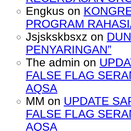
Engkus
on
KONGRES
PROGRAM RAHASIA
Jsjskskbsxz
on
DUN
PENYARINGAN”
The admin
on
UPDA
FALSE FLAG SERA
AQSA
MM
on
UPDATE SA
FALSE FLAG SERA
AQSA