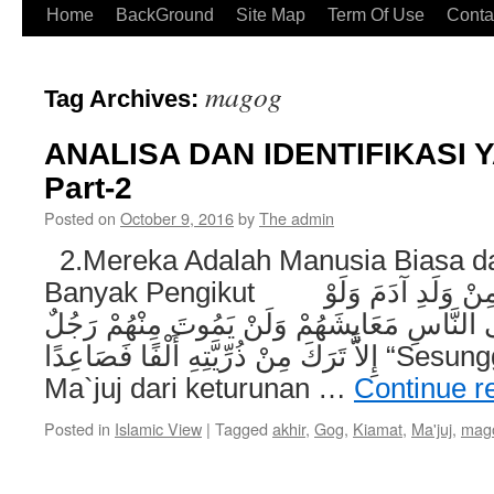
Home
BackGround
Site Map
Term Of Use
Conta
magog
Tag Archives:
ANALISA DAN IDENTIFIKASI Y
Part-2
Posted on
October 9, 2016
by
The admin
2.Mereka Adalah Manusia Biasa 
Banyak Pengikut إِنَّ يَأْجُوجَ وَمَأْجُوجَ مِنْ وَلَدِ آدَمَ وَلَوْ
ى النَّاسِ مَعَايِشَهُمْ وَلَنْ يَمُوتَ مِنْهُمْ رَجُلٌ
إِلاَّ تَرَكَ مِنْ ذُرِّيَّتِهِ أَلْفًا فَصَاعِدًا “Sesungguhnya Ya`juj dan
Ma`juj dari keturunan …
Continue r
Posted in
Islamic View
|
Tagged
akhir
,
Gog
,
Kiamat
,
Ma'juj
,
mag