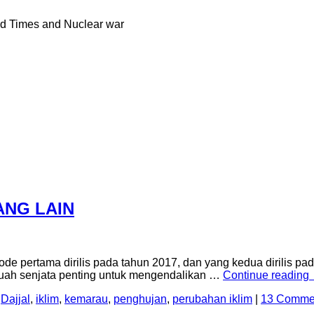
nd Times and Nuclear war
ANG LAIN
de pertama dirilis pada tahun 2017, dan yang kedua dirilis pa
buah senjata penting untuk mengendalikan …
Continue reading
,
Dajjal
,
iklim
,
kemarau
,
penghujan
,
perubahan iklim
|
13 Comme