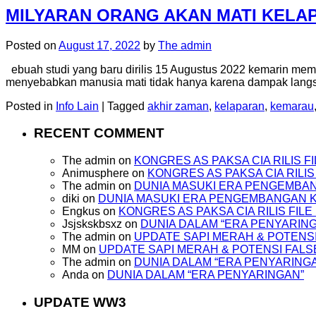
MILYARAN ORANG AKAN MATI KELA
Posted on
August 17, 2022
by
The admin
ebuah studi yang baru dirilis 15 Augustus 2022 kemarin mem
menyebabkan manusia mati tidak hanya karena dampak langsun
Posted in
Info Lain
|
Tagged
akhir zaman
,
kelaparan
,
kemarau
RECENT COMMENT
The admin
on
KONGRES AS PAKSA CIA RILIS 
Animusphere
on
KONGRES AS PAKSA CIA RILI
The admin
on
DUNIA MASUKI ERA PENGEMBA
diki
on
DUNIA MASUKI ERA PENGEMBANGAN
Engkus
on
KONGRES AS PAKSA CIA RILIS FI
Jsjskskbsxz
on
DUNIA DALAM “ERA PENYARIN
The admin
on
UPDATE SAPI MERAH & POTENSI
MM
on
UPDATE SAPI MERAH & POTENSI FALS
The admin
on
DUNIA DALAM “ERA PENYARING
Anda
on
DUNIA DALAM “ERA PENYARINGAN”
UPDATE WW3