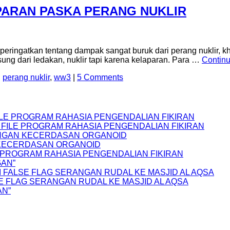
PARAN PASKA PERANG NUKLIR
peringatkan tentang dampak sangat buruk dari perang nuklir, 
g dari ledakan, nuklir tapi karena kelaparan. Para …
Contin
,
perang nuklir
,
ww3
|
5 Comments
FILE PROGRAM RAHASIA PENGENDALIAN FIKIRAN
S FILE PROGRAM RAHASIA PENGENDALIAN FIKIRAN
NGAN KECERDASAN ORGANOID
 KECERDASAN ORGANOID
LE PROGRAM RAHASIA PENGENDALIAN FIKIRAN
GAN”
 FALSE FLAG SERANGAN RUDAL KE MASJID AL AQSA
E FLAG SERANGAN RUDAL KE MASJID AL AQSA
AN”