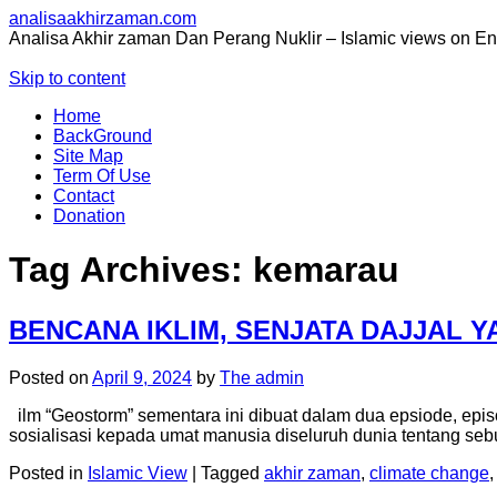
analisaakhirzaman.com
Analisa Akhir zaman Dan Perang Nuklir – Islamic views on E
Skip to content
Home
BackGround
Site Map
Term Of Use
Contact
Donation
Tag Archives:
kemarau
BENCANA IKLIM, SENJATA DAJJAL Y
Posted on
April 9, 2024
by
The admin
ilm “Geostorm” sementara ini dibuat dalam dua epsiode, episo
sosialisasi kepada umat manusia diseluruh dunia tentang se
Posted in
Islamic View
|
Tagged
akhir zaman
,
climate change