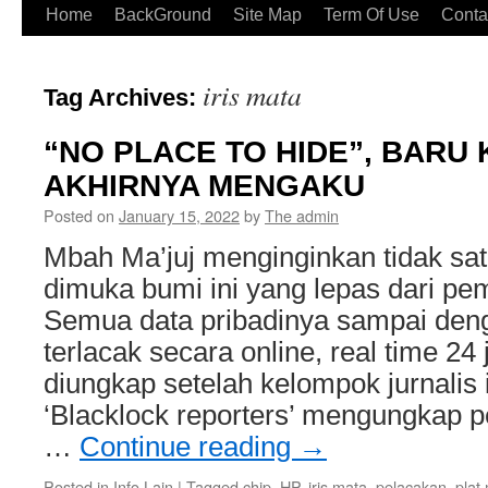
Home
BackGround
Site Map
Term Of Use
Conta
iris mata
Tag Archives:
“NO PLACE TO HIDE”, BARU
AKHIRNYA MENGAKU
Posted on
January 15, 2022
by
The admin
Mbah Ma’juj menginginkan tidak sat
dimuka bumi ini yang lepas dari p
Semua data pribadinya sampai deng
terlacak secara online, real time 2
diungkap setelah kelompok jurnalis 
‘Blacklock reporters’ mengungkap 
…
Continue reading
→
Posted in
Info Lain
|
Tagged
chip
,
HP
,
iris mata
,
pelacakan
,
plat