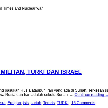
nd Times and Nuclear war
 MILITAN, TURKI DAN ISRAEL
pasukan Rusia ataupun Iran yang ada di Suriah. Terkesan san
hwa Rusia dan Iran adalah sekutu Suriah …
Continue reading
usra
,
Erdigan
,
isis
,
suriah
,
Teroris
,
TURKI
|
15 Comments