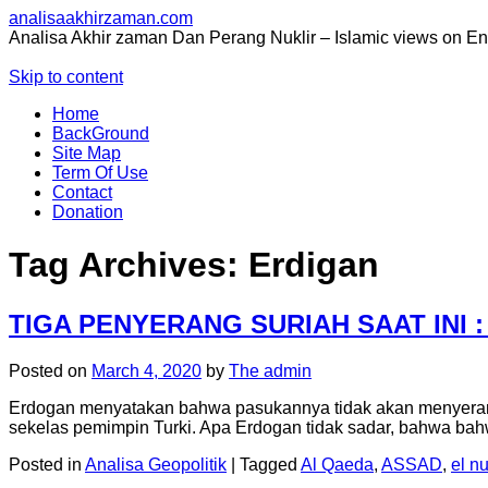
analisaakhirzaman.com
Analisa Akhir zaman Dan Perang Nuklir – Islamic views on E
Skip to content
Home
BackGround
Site Map
Term Of Use
Contact
Donation
Tag Archives:
Erdigan
TIGA PENYERANG SURIAH SAAT INI :
Posted on
March 4, 2020
by
The admin
Erdogan menyatakan bahwa pasukannya tidak akan menyerang 
sekelas pemimpin Turki. Apa Erdogan tidak sadar, bahwa ba
Posted in
Analisa Geopolitik
|
Tagged
Al Qaeda
,
ASSAD
,
el n