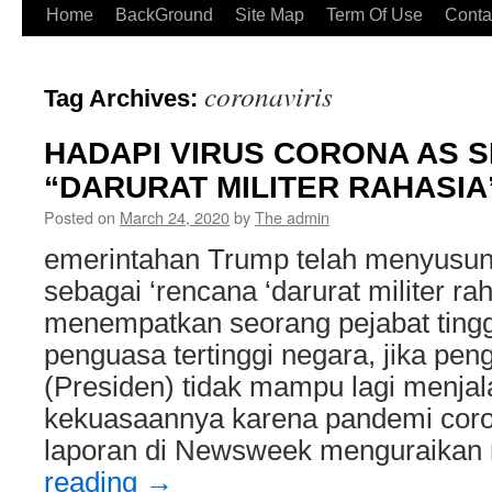
Home
BackGround
Site Map
Term Of Use
Conta
coronaviris
Tag Archives:
HADAPI VIRUS CORONA AS 
“DARURAT MILITER RAHASIA
Posted on
March 24, 2020
by
The admin
emerintahan Trump telah menyusun
sebagai ‘rencana ‘darurat militer ra
menempatkan seorang pejabat tinggi
penguasa tertinggi negara, jika peng
(Presiden) tidak mampu lagi menja
kekuasaannya karena pandemi coro
laporan di Newsweek menguraikan 
reading
→